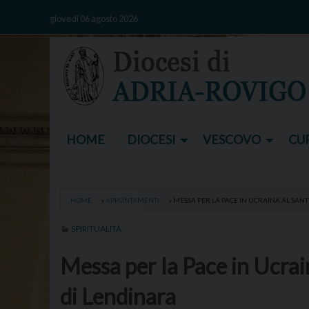
Skip
giovedì 06 agosto 2026
to
content
HOME
DIOCESI
VESCOVO
CUR
HOME
»
APPUNTAMENTI
»
MESSA PER LA PACE IN UCRAINA AL SANT
SPIRITUALITÀ
Messa per la Pace in Ucrain
di Lendinara