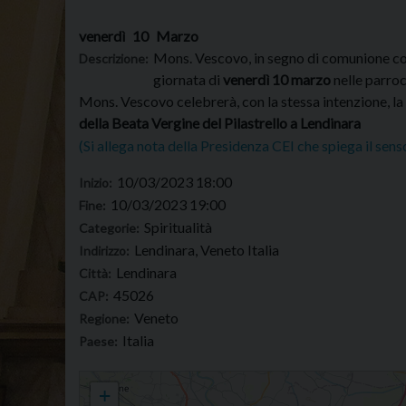
venerdì
10
Marzo
Mons. Vescovo, in segno di comunione con 
Descrizione:
giornata di
venerdì 10 marzo
nelle parroc
Mons. Vescovo celebrerà, con la stessa intenzione, la
della Beata Vergine del Pilastrello a Lendinara
(Si allega nota della Presidenza CEI che spiega il senso
10/03/2023 18:00
Inizio:
10/03/2023 19:00
Fine:
Spiritualità
Categorie:
Lendinara, Veneto Italia
Indirizzo:
Lendinara
Città:
45026
CAP:
Veneto
Regione:
Italia
Paese:
Messa per la Pace in Ucraina al Santuario del Pilastrello di Lendi
+