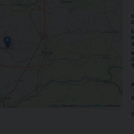
O
E
O
P
I
I
B
0
Leaflet
| Map data ©
OpenStreetMap
contributors
2
P