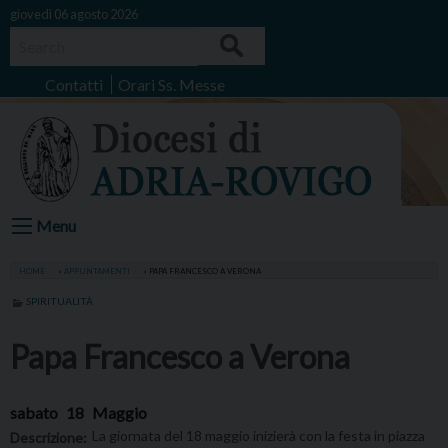
Skip
giovedì 06 agosto 2026
to
Search
content
Contatti
Orari Ss. Messe
Menu
HOME
»
APPUNTAMENTI
»
PAPA FRANCESCO A VERONA
SPIRITUALITÀ
Papa Francesco a Verona
sabato
18
Maggio
La giornata del 18 maggio inizierà con la festa in piazza
Descrizione: