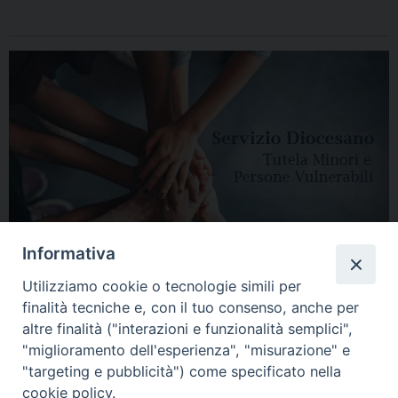
Informativa
Utilizziamo cookie o tecnologie simili per
finalità tecniche e, con il tuo consenso, anche per
altre finalità ("interazioni e funzionalità semplici",
"miglioramento dell'esperienza", "misurazione" e
"targeting e pubblicità") come specificato nella
HOME
DIOCESI
VESCOVO
CURIA VESCOVILE
NEWS
cookie policy.