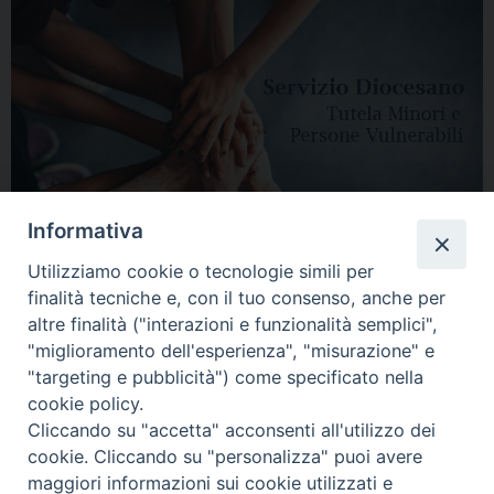
Informativa
Utilizziamo cookie o tecnologie simili per
finalità tecniche e, con il tuo consenso, anche per
altre finalità ("interazioni e funzionalità semplici",
"miglioramento dell'esperienza", "misurazione" e
"targeting e pubblicità") come specificato nella
HOME
DIOCESI
VESCOVO
CURIA VESCOVILE
NEWS
cookie policy.
Cliccando su "accetta" acconsenti all'utilizzo dei
APPUNTAMENTI
CONTATTI
SERVIZIO ANTENATI
cookie. Cliccando su "personalizza" puoi avere
maggiori informazioni sui cookie utilizzati e
Copyright © 2018 - 2021
Diocesi di Adria Rovigo.
All Rights Reserved.