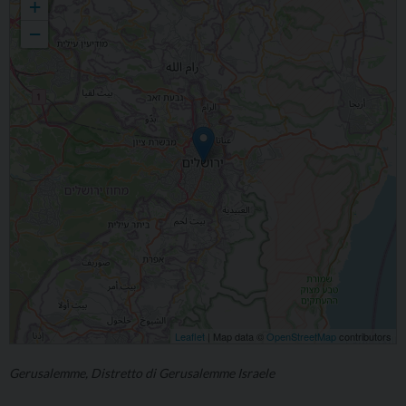
+
spiritualità.
−
Leaflet
| Map data ©
OpenStreetMap
contributors
Gerusalemme, Distretto di Gerusalemme Israele