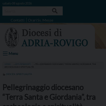
Skip
sabato 08 agosto 2026
to
Search
content
Contatti
Orari Ss. Messe
Menu
HOME
»
APPUNTAMENTI
»
PELLEGRINAGGIO DIOCESANO “TERRA SANTA E GIORDANIA”, TRA
ARCHEOLOGIA E SPIRITUALITÀ.
DIOCESI
,
SPIRITUALITÀ
Pellegrinaggio diocesano
“Terra Santa e Giordania”, tra