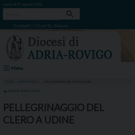
Skip
venerdì 07 agosto 2026
to
Search
content
Contatti
Orari Ss. Messe
Menu
HOME
»
APPUNTAMENTI
»
PELLEGRINAGGIO DEL CLERO A UDINE
DIOCESI
,
SPIRITUALITÀ
PELLEGRINAGGIO DEL
CLERO A UDINE