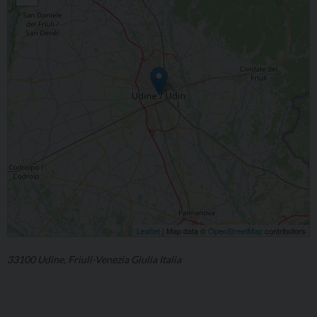
Leaflet
| Map data ©
OpenStreetMap
contributors
33100 Udine, Friuli-Venezia Giulia Italia