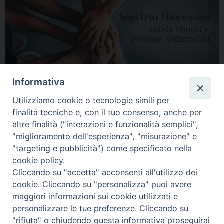
Informativa
Utilizziamo cookie o tecnologie simili per
finalità tecniche e, con il tuo consenso, anche per
altre finalità ("interazioni e funzionalità semplici",
"miglioramento dell'esperienza", "misurazione" e
"targeting e pubblicità") come specificato nella
HOME
DIOCESI
VESCOVO
CURIA VESCOVILE
NEWS
cookie policy.
Cliccando su "accetta" acconsenti all'utilizzo dei
APPUNTAMENTI
CONTATTI
SERVIZIO ANTENATI
cookie. Cliccando su "personalizza" puoi avere
maggiori informazioni sui cookie utilizzati e
Copyright © 2018 - 2021
Diocesi di Adria Rovigo.
All Rights Reserved.
personalizzare le tue preferenze. Cliccando su
"rifiuta" o chiudendo questa informativa proseguirai