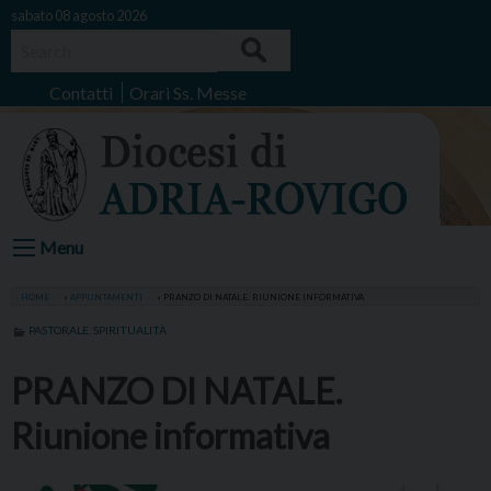
Skip
sabato 08 agosto 2026
to
Search
content
Contatti
Orari Ss. Messe
Menu
HOME
»
APPUNTAMENTI
»
PRANZO DI NATALE. RIUNIONE INFORMATIVA
PASTORALE
,
SPIRITUALITÀ
PRANZO DI NATALE.
Riunione informativa