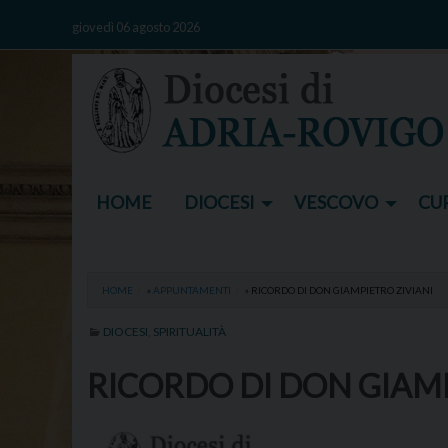
Skip
giovedì 06 agosto 2026
to
content
HOME
DIOCESI
VESCOVO
CUR
HOME
»
APPUNTAMENTI
»
RICORDO DI DON GIAMPIETRO ZIVIANI
DIOCESI
,
SPIRITUALITÀ
RICORDO DI DON GIAMP