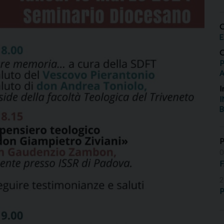
O
E
O
P
I
I
B
0
2
P