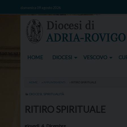
Skip
domenica 09 agosto 2026
to
content
HOME
DIOCESI
VESCOVO
CUR
HOME
»
APPUNTAMENTI
»
RITIRO SPIRITUALE
DIOCESI
,
SPIRITUALITÀ
RITIRO SPIRITUALE
giovedì
4
Dicembre