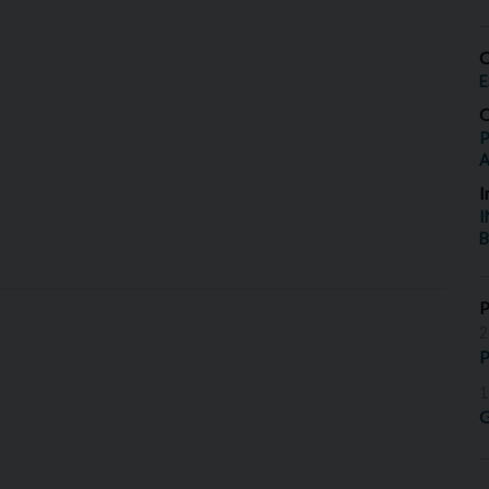
O
E
O
P
I
I
B
2
P
1
G