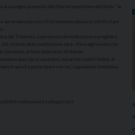
nua la rassegna proposta alla Diocesi quest’anno dal titolo: “la
to ad avviare percorsi di formazione alla pace. L’invito è per
go.
gica del Triveneto. La proposta di meditazione e preghiera
14). Il titolo della meditazione sarà: «Pace agli uomini che
d’avvento, ai testi della notte di Natale.
aniera speciale ai sacerdoti, ma anche a tutti i fedeli: ai
vitiamoli quindi a partecipare con noi, segnalando l’iniziativa.
sibilità confessioni e colloqui con il