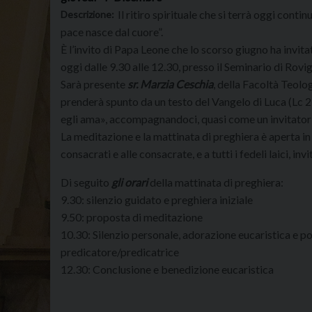
Il ritiro spirituale che si terrà oggi conti
Descrizione:
pace nasce dal cuore”.
È l’invito di Papa Leone che lo scorso giugno ha invita
oggi dalle 9.30 alle 12.30, presso il Seminario di Rovi
Sarà presente
sr. Marzia Ceschia
, della Facoltà Teolo
prenderà spunto da un testo del Vangelo di Luca (Lc 2, 
egli ama», accompagnandoci, quasi come un invitatorio 
La meditazione e la mattinata di preghiera è aperta in m
consacrati e alle consacrate, e a tutti i fedeli laici, in
Di seguito
gli orari
della mattinata di preghiera:
9.30: silenzio guidato e preghiera iniziale
9.50: proposta di meditazione
10.30: Silenzio personale, adorazione eucaristica e pos
predicatore/predicatrice
12.30: Conclusione e benedizione eucaristica