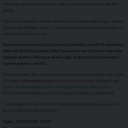
offrendo ogni giorno un pasto caldo a chiunque bussasse alla loro
porta.
Più che un semplice servizio di mensa, la Locanda della Casa – questo
il nome che abbiamo scelto – vuole essere uno spazio di accoglienza
e incontro aperto a tutti.
Per raccontare questi primi due anni di attività venerdì 19 settembre
dalle ore 19.00 la Locanda della Casa apre le sue porte per una cena
speciale aperta a chiunque abbia voglia di aiutarci a portare avanti
questo prezioso servizio.
Per partecipare alla cena è sufficiente compilare il modulo che si apre
cliccando sull’immagine oppure visitare il nostro sito cliccando qui.
(
https://caritasrovigo.us2.lis
t-manage.com/track/click?u=1ca
59951594074c693a11bde7&id=9151
b7b462&e=9a26b6ea02
)
Ti ringraziamo fin da ora se potrai partecipare alla cena o se vorrai
aiutarci diffondendo l’iniziativa!
19/09/2025 19:00
Inizio: