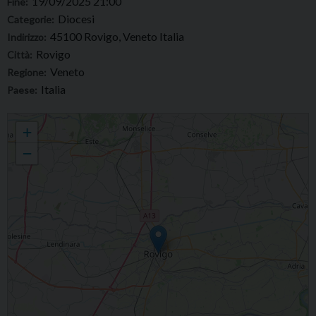
19/09/2025 21:00
Fine:
Diocesi
Categorie:
45100 Rovigo, Veneto Italia
Indirizzo:
Rovigo
Città:
Veneto
Regione:
Italia
Paese:
Serata in locanda. Invito dalla Caritas diocesana
+
−