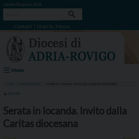
Skip
sabato 08 agosto 2026
to
Search
content
Contatti
Orari Ss. Messe
Menu
HOME
»
APPUNTAMENTI
»
SERATA IN LOCANDA. INVITO DALLA CARITAS DIOCESANA
DIOCESI
Serata in locanda. Invito dalla
Caritas diocesana