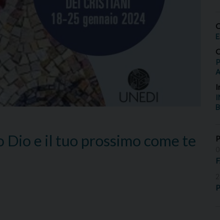
O
E
O
P
I
I
B
o Dio e il tuo prossimo come te
0
2
P