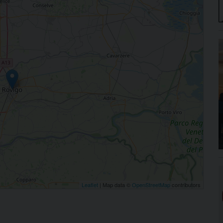
Leaflet
| Map data ©
OpenStreetMap
contributors