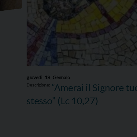
giovedì
18
Gennaio
“Amerai il Signore tu
Descrizione:
stesso” (Lc 10,27)