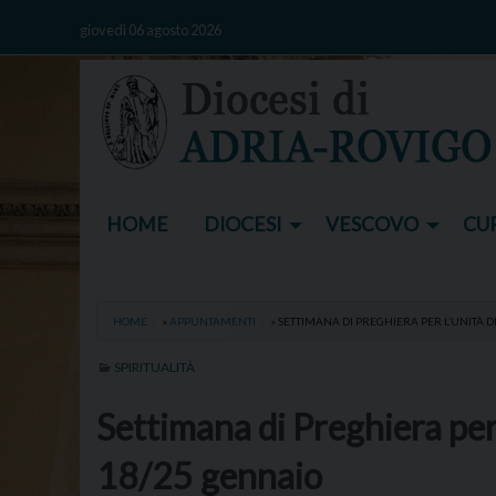
Skip
giovedì 06 agosto 2026
to
content
HOME
DIOCESI
VESCOVO
CUR
HOME
»
APPUNTAMENTI
»
SETTIMANA DI PREGHIERA PER L’UNITÀ DE
SPIRITUALITÀ
Settimana di Preghiera per
18/25 gennaio