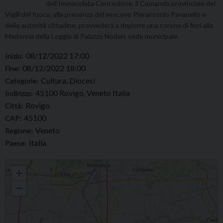
dell’Immacolata Concezione, il Comando provinciale dei
Vigili del fuoco, alla presenza del vescovo Pierantonio Pavanello e
delle autorità cittadine, provvederà a deporre una corona di fiori alla
Madonna della Loggia di Palazzo Nodari, sede municipale.
08/12/2022 17:00
Inizio:
08/12/2022 18:00
Fine:
Cultura, Diocesi
Categorie:
45100 Rovigo, Veneto Italia
Indirizzo:
Rovigo
Città:
45100
CAP:
Veneto
Regione:
Italia
Paese:
Tradizionale "Infiorata" dell'8 dicembre, in piazza V. Emanuele II a Rovigo, alla
+
presenza di mons. Vescovo e del Sindaco
−