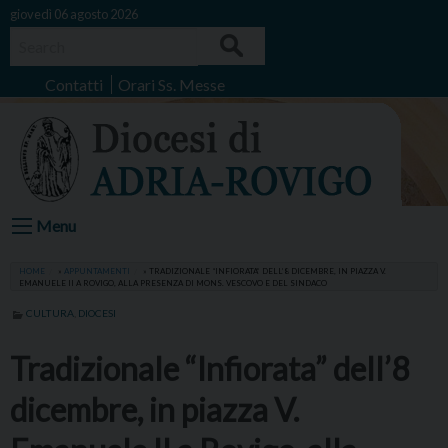
Skip
giovedì 06 agosto 2026
to
Search
content
Contatti
Orari Ss. Messe
Menu
HOME
»
APPUNTAMENTI
»
TRADIZIONALE “INFIORATA” DELL’8 DICEMBRE, IN PIAZZA V.
EMANUELE II A ROVIGO, ALLA PRESENZA DI MONS. VESCOVO E DEL SINDACO
CULTURA
,
DIOCESI
Tradizionale “Infiorata” dell’8
dicembre, in piazza V.