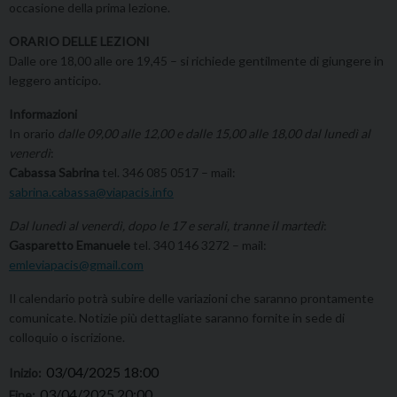
occasione della prima lezione.
ORARIO DELLE LEZIONI
Dalle ore 18,00 alle ore 19,45 – si richiede gentilmente di giungere in
leggero anticipo.
Informazioni
In orario
dalle 09,00 alle 12,00 e dalle 15,00 alle 18,00 dal lunedì al
venerdì
:
Cabassa Sabrina
tel. 346 085 0517 – mail:
sabrina.cabassa@viapacis.info
Dal lunedì al venerdì, dopo le 17 e serali, tranne il martedì
:
Gasparetto Emanuele
tel. 340 146 3272 – mail:
emleviapacis@gmail.com
Il calendario potrà subire delle variazioni che saranno prontamente
comunicate. Notizie più dettagliate saranno fornite in sede di
colloquio o iscrizione.
03/04/2025 18:00
Inizio:
03/04/2025 20:00
Fine: