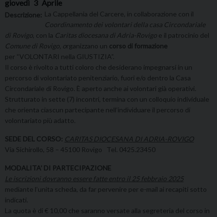
giovedì
3
Aprile
La Cappellania del Carcere, in collaborazione con il
Descrizione:
Coordinamento dei volontari della casa Circondariale
di Rovigo
, con la
Caritas diocesana di Adria-Rovigo
e il patrocinio del
Comune di Rovigo, o
rganizzano un
corso di formazione
per “VOLONTARI nella GIUSTIZIA”.
Il corso è rivolto a tutti coloro che desiderano impegnarsi in un
percorso di volontariato penitenziario, fuori e/o dentro la Casa
Circondariale di Rovigo. È aperto anche ai volontari già operativi.
Strutturato in sette (7) incontri, termina con un colloquio individuale
che orienta ciascun partecipante nell’individuare il percorso di
volontariato più adatto.
SEDE DEL CORSO:
CARITAS DIOCESANA DI ADRIA-ROVIGO
Via Sichirollo, 58 – 45100 Rovigo Tel. 0425.23450
MODALITA’ DI PARTECIPAZIONE
Le iscrizioni dovranno essere fatte entro il 25 febbraio 2025
mediante l’unita scheda, da far pervenire per e-mail ai recapiti sotto
indicati.
La quota è di € 10,00 che saranno versate alla segreteria del corso in