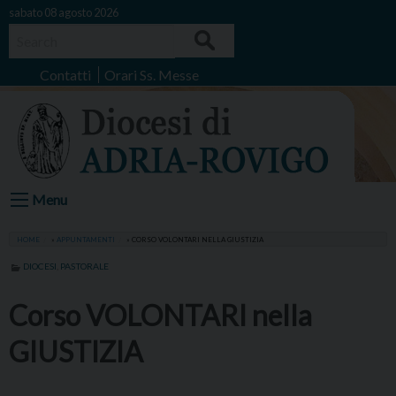
Skip
sabato 08 agosto 2026
to
Search
content
Contatti
Orari Ss. Messe
Menu
HOME
»
APPUNTAMENTI
»
CORSO VOLONTARI NELLA GIUSTIZIA
DIOCESI
,
PASTORALE
Corso VOLONTARI nella
GIUSTIZIA