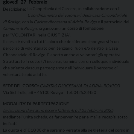
giovedì
27
Febbraio
La Cappellania del Carcere, in collaborazione con il
Descrizione:
Coordinamento dei volontari della casa Circondariale
di Rovigo
, con la
Caritas diocesana di Adria-Rovigo
e il patrocinio del
Comune di Rovigo, o
rganizzano un
corso di formazione
per “VOLONTARI nella GIUSTIZIA”.
Il corso è rivolto a tutti coloro che desiderano impegnarsi in un
percorso di volontariato penitenziario, fuori e/o dentro la Casa
Circondariale di Rovigo. È aperto anche ai volontari già operativi.
Strutturato in sette (7) incontri, termina con un colloquio individuale
che orienta ciascun partecipante nell’individuare il percorso di
volontariato più adatto.
SEDE DEL CORSO:
CARITAS DIOCESANA DI ADRIA-ROVIGO
Via Sichirollo, 58 – 45100 Rovigo Tel. 0425.23450
MODALITA’ DI PARTECIPAZIONE
Le iscrizioni dovranno essere fatte entro il 25 febbraio 2025
mediante l’unita scheda, da far pervenire per e-mail ai recapiti sotto
indicati.
La quota è di € 10,00 che saranno versate alla segreteria del corso in