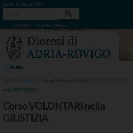
Skip
giovedì 06 agosto 2026
to
Search
content
Contatti
Orari Ss. Messe
Menu
HOME
»
APPUNTAMENTI
»
CORSO VOLONTARI NELLA GIUSTIZIA
DIOCESI
,
PASTORALE
Corso VOLONTARI nella
GIUSTIZIA