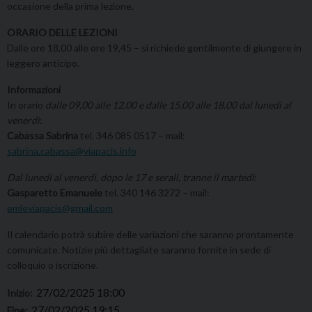
occasione della prima lezione.
ORARIO DELLE LEZIONI
Dalle ore 18,00 alle ore 19,45 – si richiede gentilmente di giungere in
leggero anticipo.
Informazioni
In orario
dalle 09,00 alle 12,00 e dalle 15,00 alle 18,00 dal lunedì al
venerdì
:
Cabassa Sabrina
tel. 346 085 0517 – mail:
sabrina.cabassa@viapacis.info
Dal lunedì al venerdì, dopo le 17 e serali, tranne il martedì
:
Gasparetto Emanuele
tel. 340 146 3272 – mail:
emleviapacis@gmail.com
Il calendario potrà subire delle variazioni che saranno prontamente
comunicate. Notizie più dettagliate saranno fornite in sede di
colloquio o iscrizione.
27/02/2025 18:00
Inizio:
27/02/2025 19:15
Fine: