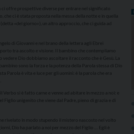
a ci offre prospettive diverse per entrare nel significato
, che ci è stata proposta nella messa della notte e in quella
(detta «del giorno»), un altro approccio, che ci guida ad
elo di Giovanni e nel brano della lettera agli Ebrei
porto tra ascolto e visione. Il bambino che contempliamo
amo vedere Dio dobbiamo ascoltare il racconto che è Gesù. La
 bambino sono la forza e la potenza della Parola stessa di Dio
ta Parola è vita e luce per gli uomini: è la parola che era
.
il Verbo si è fatto carne e venne ad abitare in mezzo a noi: e
 Figlio unigenito che viene dal Padre, pieno di grazia e di
ene rivelato in modo stupendo il mistero nascosto nel volto
rni, Dio ha parlato a noi per mezzo del Figlio … Egli è