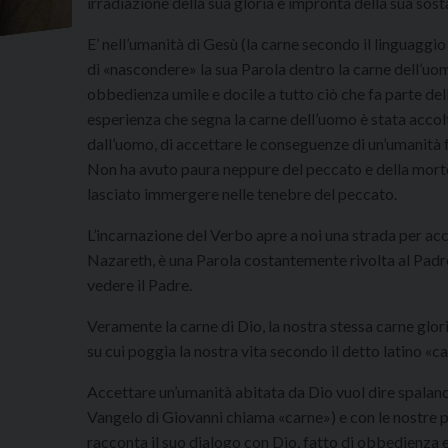
irradiazione della sua gloria e impronta della sua sost
E’ nell’umanità di Gesù (la carne secondo il linguaggio
di «nascondere» la sua Parola dentro la carne dell’uo
obbedienza umile e docile a tutto ciò che fa parte del
esperienza che segna la carne dell’uomo è stata accolt
dall’uomo, di accettare le conseguenze di un’umanità f
Non ha avuto paura neppure del peccato e della morte
lasciato immergere nelle tenebre del peccato.
L’incarnazione del Verbo apre a noi una strada per acce
Nazareth, è una Parola costantemente rivolta al Padr
vedere il Padre.
Veramente la carne di Dio, la nostra stessa carne glorifi
su cui poggia la nostra vita secondo il detto latino «ca
Accettare un’umanità abitata da Dio vuol dire spalanca
Vangelo di Giovanni chiama «carne») e con le nostre par
racconta il suo dialogo con Dio, fatto di obbedienza e d