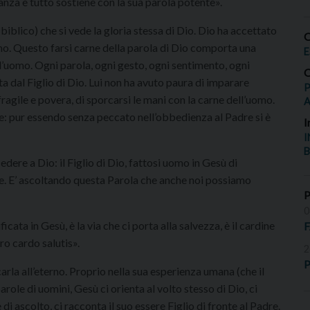
anza e tutto sostiene con la sua parola potente».
 biblico) che si vede la gloria stessa di Dio. Dio ha accettato
O
mo. Questo farsi carne della parola di Dio comporta una
E
l’uomo. Ogni parola, ogni gesto, ogni sentimento, ogni
O
a dal Figlio di Dio. Lui non ha avuto paura di imparare
P
ragile e povera, di sporcarsi le mani con la carne dell’uomo.
: pur essendo senza peccato nell’obbedienza al Padre si è
I
I
B
dere a Dio: il Figlio di Dio, fattosi uomo in Gesù di
e. E’ ascoltando questa Parola che anche noi possiamo
0
cata in Gesù, è la via che ci porta alla salvezza, è il cardine
ro cardo salutis».
2
P
rla all’eterno. Proprio nella sua esperienza umana (che il
ole di uomini, Gesù ci orienta al volto stesso di Dio, ci
i ascolto, ci racconta il suo essere Figlio di fronte al Padre.