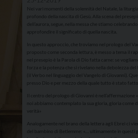
Nei vari momenti della solennità del Natale, la liturgi
profondo della nascita di Gesù. Alla scena del presepio
dell’aurora, segue, nella messa che stiamo celebrando 
approfondire il significato di quella nascita.
In questo approccio, che troviamo nel prologo del Vang
proposto come seconda lettura, è messo a tema il rap
nel presepio è la Parola di Dio fatta carne: se vogli
forza e la potenza che si rivelano nella debolezza del
(il Verbo nel linguaggio del Vangelo di Giovanni). Ques
presso Dio e per mezzo della quale tutto è stato fatto
Il centro del prologo di Giovanni è nell’affermazione «
noi abbiamo contemplato la sua gloria, gloria come del
verità»
Analogamente nel brano della lettera agli Ebrei ci vi
del bambino di Betlemme: «… ultimamente in questi gio