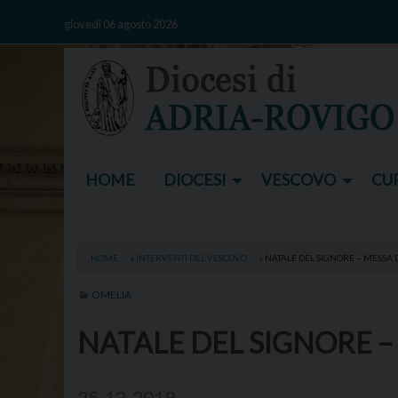
Skip
giovedì 06 agosto 2026
to
content
HOME
DIOCESI
VESCOVO
CUR
HOME
»
INTERVENTI DEL VESCOVO
»
NATALE DEL SIGNORE – MESSA 
OMELIA
NATALE DEL SIGNORE –
25-12-2019