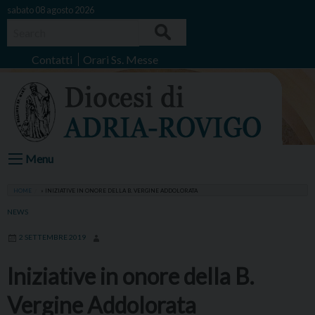
Skip
sabato 08 agosto 2026
to
Search
content
Contatti
Orari Ss. Messe
Menu
HOME
»
INIZIATIVE IN ONORE DELLA B. VERGINE ADDOLORATA
NEWS
2 SETTEMBRE 2019
Iniziative in onore della B.
Vergine Addolorata