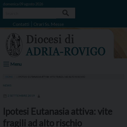
Skip
domenica 09 agosto 2026
to
Search
content
Contatti
Orari Ss. Messe
Menu
HOME
»
IPOTESI EUTANASIA ATTIVA: VITE FRAGILI AD ALTO RISCHIO
NEWS
2 SETTEMBRE 2019
Ipotesi Eutanasia attiva: vite
fragili ad alto rischio