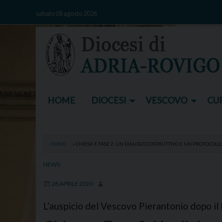
Skip
sabato 08 agosto 2026
to
content
HOME
DIOCESI
VESCOVO
CUR
HOME
»
CHIESA E FASE 2. UN DIALOGO COSTRUTTIVO E UN PROTOCOLL
NEWS
28 APRILE 2020
L’auspicio del Vescovo Pierantonio dopo il