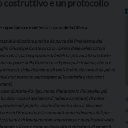
o costruttivo e un protocollo
le importanza e manifesta il volto della Chiesa
enza di indicazioni precise da parte del Presidente del
glio Giuseppe Conte circa la ripresa delle celebrazioni
iose con la partecipazione di fedeli ha provocato una forte
one da parte della Conferenza Episcopale Italiana, che si è
 interprete della delusione di tanti fedeli, che ormai da più di
esi non possono partecipare all’eucaristia e ricevere i
menti.
scovo di Adria-Rovigo, mons. Pierantonio Pavanello, più
 ha dato voce al desiderio di fedeli e sacerdoti, di poter
cipazione del popolo: anche domenica sera il Vescovo
 per cui l’Eucaristia e la comunità sono indispensabili per
i cristiani è di fondamentale importanza e manifesta il volto
a gente e il bene comune della vita ci chiedono di amare il