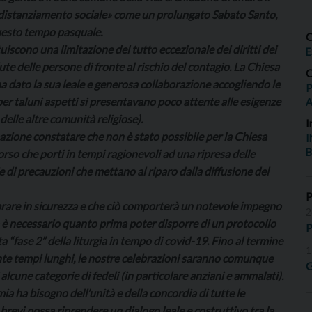
 «distanziamento sociale» come un prolungato Sabato Santo,
questo tempo pasquale.
O
tuiscono una limitazione del tutto eccezionale dei diritti dei
E
alute delle persone di fronte al rischio del contagio. La Chiesa
O
 ha dato la sua leale e generosa collaborazione accogliendo le
P
per taluni aspetti si presentavano poco attente alle esigenze
 delle altre comunità religiose).
I
zione constatare che non è stato possibile per la Chiesa
I
B
rso che porti in tempi ragionevoli ad una ripresa delle
e di precauzioni che mettano al riparo dalla diffusione del
ebrare in sicurezza e che ciò comporterà un notevole impegno
2
o è necessario quanto prima poter disporre di un protocollo
P
 “fase 2” della liturgia in tempo di covid-19. Fino al termine
1
nte tempi lunghi, le nostre celebrazioni saranno comunque
G
 alcune categorie di fedeli (in particolare anziani e ammalati).
ia ha bisogno dell’unità e della concordia di tutte le
revi possa riprendere un dialogo leale e costruttivo tra la