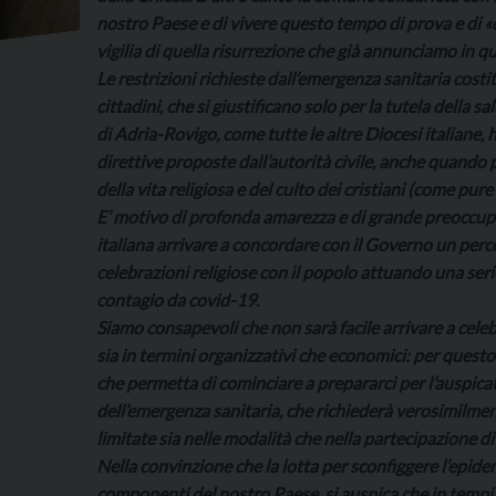
nostro Paese e di vivere questo tempo di prova e di
vigilia di quella risurrezione che già annunciamo in 
Le restrizioni richieste dall’emergenza sanitaria costi
cittadini, che si giustificano solo per la tutela della s
di Adria-Rovigo, come tutte le altre Diocesi italiane,
direttive proposte dall’autorità civile, anche quando 
della vita religiosa e del culto dei cristiani (come pure
E’ motivo di profonda amarezza e di grande preoccupa
italiana arrivare a concordare con il Governo un perco
celebrazioni religiose con il popolo attuando una seri
contagio da covid-19.
Siamo consapevoli che non sarà facile arrivare a cel
sia in termini organizzativi che economici: per quest
che permetta di cominciare a prepararci per l’auspicata
dell’emergenza sanitaria, che richiederà verosimilme
limitate sia nelle modalità che nella partecipazione di
Nella convinzione che la lotta per sconfiggere l’epidem
componenti del nostro Paese, si auspica che in tempi b