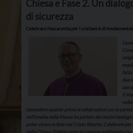
Chiesa e Fase 2. Un dialog
di sicurezza
Celebrare l'eucarestia per i cristiani è di fondamenta
L’ass
Consi
relig
reazi
fatta
due m
sacra
Il Ve
volte
riprendere quanto prima le celebrazioni con la parte
nell’omelia della Messa ha parlato dei motivi teologici
poter vivere la fede nel Cristo Risorto. Celebrare per 
della Chiesa. D’altro canto la comune solidarietà con l