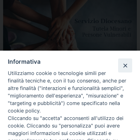
Informativa
Utilizziamo cookie o tecnologie simili per
finalità tecniche e, con il tuo consenso, anche per
altre finalità ("interazioni e funzionalità semplici",
"miglioramento dell'esperienza", "misurazione" e
"targeting e pubblicità") come specificato nella
HOME
DIOCESI
VESCOVO
CURIA VESCOVILE
NEWS
cookie policy.
Cliccando su "accetta" acconsenti all'utilizzo dei
APPUNTAMENTI
CONTATTI
SERVIZIO ANTENATI
cookie. Cliccando su "personalizza" puoi avere
maggiori informazioni sui cookie utilizzati e
Copyright © 2018 - 2021
Diocesi di Adria Rovigo.
All Rights Reserved.