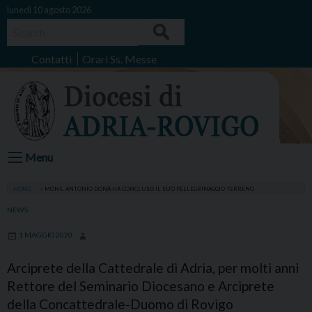
Skip
lunedì 10 agosto 2026
to
Search
content
Contatti
Orari Ss. Messe
Menu
HOME
»
MONS. ANTONIO DONÀ HA CONCLUSO IL SUO PELLEGRINAGGIO TERRENO
NEWS
1 MAGGIO 2020
Arciprete della Cattedrale di Adria, per molti anni
Rettore del Seminario Diocesano e Arciprete
della Concattedrale-Duomo di Rovigo