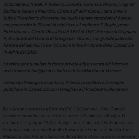
unitamente ai fratelli P. Roberto, Daniela, Assunta e Silvano, i cognati
Emiliana, Sergio e Maurizio, Cinzia e gli altri nipoti, i tanti amici e
tutto il Presbiterio diocesano nel quale l’amato sacerdote si è speso
con generosità in 50 anni di ministero a Lendinara-S. Biagio, prete
Fidei donum a Caetitè (Brasile) dal 1974 al 1981, Parroco di Grignano
P., Arciprete del Duomo di Rovigo per 18 anni, con grande paternità
Rettore del Seminario per 13 anni e infine Arciprete della Cattedrale
in Adria dal 2016.
La salma sarà tumulata in forma privata alla presenza del Vescovo
nella tomba di famiglia nel cimitero di San Martino di Venezze.
Terminata l’emergenza sanitaria, il Vescovo celebrerà le esequie
pubbliche in Cattedrale con i famigliari e il Presbiterio diocesano.
Don Antonio era nato a Cartura (Pd) il 26 gennaio 1946. Compì il
cammino formativo per diventare prete in Seminario a Rovigo. Fu
ordinato il 27 giugno 1970 a Rovigo, nella Chiesa dei Ss. Francesco e
Giustina, insieme a don Rodolfo Ravara, don Gino Tosi, don Antonio
Mazzetto, don Adriano Galvan e don Edgardo Stellin, per la preghiera