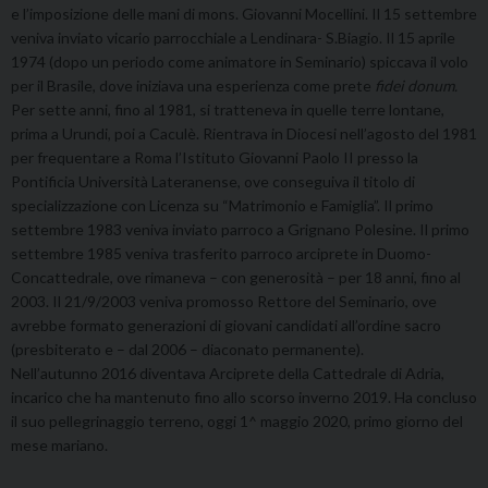
e l’imposizione delle mani di mons. Giovanni Mocellini. Il 15 settembre
veniva inviato vicario parrocchiale a Lendinara- S.Biagio. Il 15 aprile
1974 (dopo un periodo come animatore in Seminario) spiccava il volo
per il Brasile, dove iniziava una esperienza come prete
fidei donum.
Per sette anni, fino al 1981, si tratteneva in quelle terre lontane,
prima a Urundi, poi a Caculè. Rientrava in Diocesi nell’agosto del 1981
per frequentare a Roma l’Istituto Giovanni Paolo II presso la
Pontificia Università Lateranense, ove conseguiva il titolo di
specializzazione con Licenza su “Matrimonio e Famiglia”. Il primo
settembre 1983 veniva inviato parroco a Grignano Polesine. Il primo
settembre 1985 veniva trasferito parroco arciprete in Duomo-
Concattedrale, ove rimaneva – con generosità – per 18 anni, fino al
2003. Il 21/9/2003 veniva promosso Rettore del Seminario, ove
avrebbe formato generazioni di giovani candidati all’ordine sacro
(presbiterato e – dal 2006 – diaconato permanente).
Nell’autunno 2016 diventava Arciprete della Cattedrale di Adria,
incarico che ha mantenuto fino allo scorso inverno 2019. Ha concluso
il suo pellegrinaggio terreno, oggi 1^ maggio 2020, primo giorno del
mese mariano.