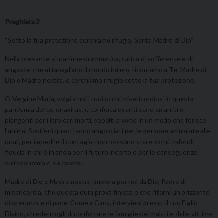
Preghiera 2
“Sotto la tua protezione cerchiamo rifugio, Santa Madre di Dio”.
Nella presente situazione drammatica, carica di sofferenze e di
angosce che attanagliano il mondo intero, ricorriamo a Te, Madre di
Dio e Madre nostra, e cerchiamo rifugio sotto la tua protezione.
O Vergine Maria, volgi a noi i tuoi occhi misericordiosi in questa
pandemia del coronavirus, e conforta quanti sono smarriti e
piangenti per i loro cari morti, sepolti a volte in un modo che ferisce
l’anima. Sostieni quanti sono angosciati per le persone ammalate alle
quali, per impedire il contagio, non possono stare vicini. Infondi
fiducia in chi è in ansia per il futuro incerto e per le conseguenze
sull’economia e sul lavoro.
Madre di Dio e Madre nostra, implora per noi da Dio, Padre di
misericordia, che questa dura prova finisca e che ritorni un orizzonte
di speranza e di pace. Come a Cana, intervieni presso il tuo Figlio
Divino, chiedendogli di confortare le famiglie dei malati e delle vittime