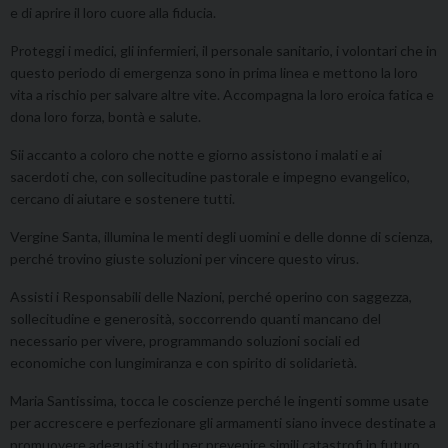
e di aprire il loro cuore alla fiducia.
Proteggi i medici, gli infermieri, il personale sanitario, i volontari che in
questo periodo di emergenza sono in prima linea e mettono la loro
vita a rischio per salvare altre vite. Accompagna la loro eroica fatica e
dona loro forza, bontà e salute.
Sii accanto a coloro che notte e giorno assistono i malati e ai
sacerdoti che, con sollecitudine pastorale e impegno evangelico,
cercano di aiutare e sostenere tutti.
Vergine Santa, illumina le menti degli uomini e delle donne di scienza,
perché trovino giuste soluzioni per vincere questo virus.
Assisti i Responsabili delle Nazioni, perché operino con saggezza,
sollecitudine e generosità, soccorrendo quanti mancano del
necessario per vivere, programmando soluzioni sociali ed
economiche con lungimiranza e con spirito di solidarietà.
Maria Santissima, tocca le coscienze perché le ingenti somme usate
per accrescere e perfezionare gli armamenti siano invece destinate a
promuovere adeguati studi per prevenire simili catastrofi in futuro.