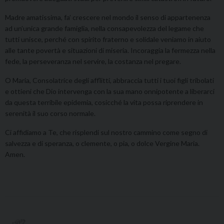
Madre amatissima, fa’ crescere nel mondo il senso di appartenenza
ad un’unica grande famiglia, nella consapevolezza del legame che
tutti unisce, perché con spirito fraterno e solidale veniamo in aiuto
alle tante povertà e situazioni di miseria. Incoraggia la fermezza nella
fede, la perseveranza nel servire, la costanza nel pregare.
O Maria, Consolatrice degli afflitti, abbraccia tutti i tuoi figli tribolati
e ottieni che Dio intervenga con la sua mano onnipotente a liberarci
da questa terribile epidemia, cosicché la vita possa riprendere in
serenità il suo corso normale.
Ci affidiamo a Te, che risplendi sul nostro cammino come segno di
salvezza e di speranza, o clemente, o pia, o dolce Vergine Maria.
Amen.