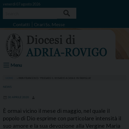
Skip
venerdì 07 agosto 2026
to
Search
content
Contatti
Orari Ss. Messe
Menu
HOME
»
PAPA FRANCESCO: “PREGARE IL ROSARIO A CASA E IN FAMIGLIA”
NEWS
30 APRILE 2020
È ormai vicino il mese di maggio, nel quale il
popolo di Dio esprime con particolare intensità il
suo amore e la sua devozione alla Vergine Maria