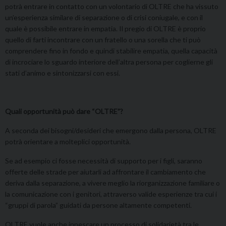
potrà entrare in contatto con un volontario di OLTRE che ha vissuto
un’esperienza similare di separazione o di crisi coniugale, e con il
quale è possibile entrare in empatia. Il pregio di OLTRE è proprio
quello di farti incontrare con un fratello o una sorella che ti può
comprendere fino in fondo e quindi stabilire empatia, quella capacità
di incrociare lo sguardo interiore dell’altra persona per coglierne gli
stati d’animo e sintonizzarsi con essi.
Quali opportunità può dare “OLTRE”?
A seconda dei bisogni/desideri che emergono dalla persona, OLTRE
potrà orientare a molteplici opportunità.
Se ad esempio ci fosse necessità di supporto per i figli, saranno
offerte delle strade per aiutarli ad affrontare il cambiamento che
deriva dalla separazione, a vivere meglio la riorganizzazione familiare o
la comunicazione con i genitori, attraverso valide esperienze tra cui i
“gruppi di parola” guidati da persone altamente competenti.
OLTRE vuole anche innescare un processo di solidarietà tra le