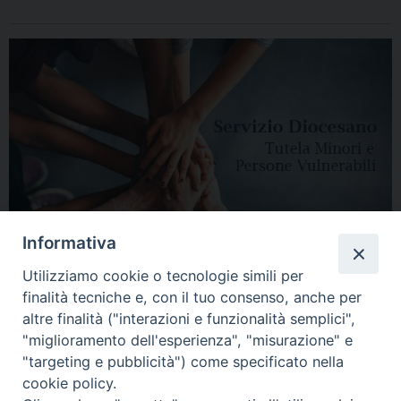
Informativa
Utilizziamo cookie o tecnologie simili per
finalità tecniche e, con il tuo consenso, anche per
altre finalità ("interazioni e funzionalità semplici",
"miglioramento dell'esperienza", "misurazione" e
"targeting e pubblicità") come specificato nella
HOME
DIOCESI
VESCOVO
CURIA VESCOVILE
NEWS
cookie policy.