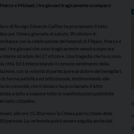
, Marco e Michael, i tre giovani tragicamente scomparsi
ndaco di Rovigo Edoardo Gaffeo ha proclamato il lutto
dino per l’intera giornata di sabato 30 ottobre in
mitanza con la celebrazione dei funerali di Filippo, Marco e
el, i tre giovani che sono tragicamente venuti a mancare
incidente stradale del 27 ottobre. Una tragedia che ha scosso
 la città. Ed è interpretando il comune sentimento della
azione, con la volontà di partecipare al dolore dei famigliari,
 in forma pubblica ed istituzionale, testimoniando alle
utta la comunità, che il sindaco ha proclamato il lutto
istate a lutto e sospese tutte le manifestazioni pubbliche
l lutto cittadino.
iovani, alle ore 15.30 presso la Chiesa parrocchiale della
80 persone. La cerimonia potrà essere seguita anche dal