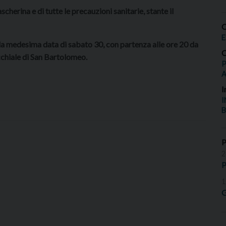
cherina e di tutte le precauzioni sanitarie, stante il
O
E
r la medesima data di sabato 30, con partenza alle ore 20 da
O
cchiale di San Bartolomeo.
P
I
I
B
2
P
1
G