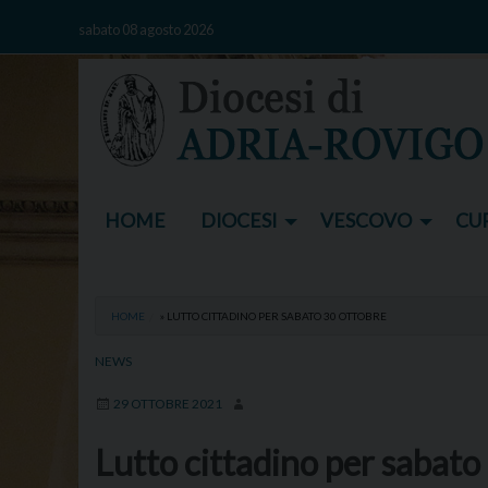
Skip
sabato 08 agosto 2026
to
content
HOME
DIOCESI
VESCOVO
CUR
HOME
»
LUTTO CITTADINO PER SABATO 30 OTTOBRE
NEWS
29 OTTOBRE 2021
Lutto cittadino per sabato