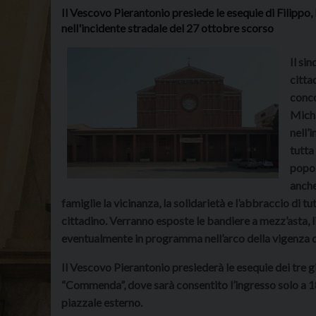
Il Vescovo Pierantonio presiede le esequie di Filippo
nell'incidente stradale del 27 ottobre scorso
Il si
citta
conco
Micha
nell’
tutta
popol
anche
famiglie la vicinanza, la solidarietà e l’abbraccio di t
cittadino. Verranno esposte le bandiere a mezz’asta, l
eventualmente in programma nell’arco della vigenza de
Il Vescovo Pierantonio presiederà le esequie dei tre g
“Commenda”, dove sarà consentito l’ingresso solo a 1
piazzale esterno.