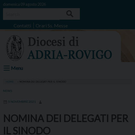
Skip
domenica 09 agosto 2026
to
Search
content
Contatti
Orari Ss. Messe
Menu
HOME
»
NOMINA DEI DELEGATI PER IL SINODO
NEWS
5 NOVEMBRE 2021
NOMINA DEI DELEGATI PER
IL SINODO