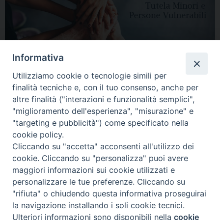
Informativa
Utilizziamo cookie o tecnologie simili per
finalità tecniche e, con il tuo consenso, anche per
altre finalità ("interazioni e funzionalità semplici",
"miglioramento dell'esperienza", "misurazione" e
"targeting e pubblicità") come specificato nella
HOME
DIOCESI
VESCOVO
CURIA VESCOVILE
NEWS
cookie policy.
Cliccando su "accetta" acconsenti all'utilizzo dei
APPUNTAMENTI
CONTATTI
SERVIZIO ANTENATI
cookie. Cliccando su "personalizza" puoi avere
maggiori informazioni sui cookie utilizzati e
Copyright © 2018 - 2021
Diocesi di Adria Rovigo.
All Rights Reserved.
personalizzare le tue preferenze. Cliccando su
"rifiuta" o chiudendo questa informativa proseguirai
la navigazione installando i soli cookie tecnici.
Ulteriori informazioni sono disponibili nella
cookie