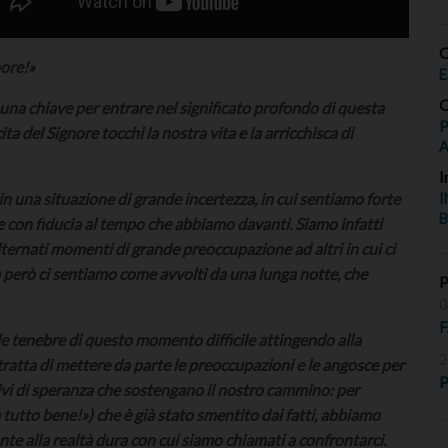
O
nore!»
E
O
o una chiave per entrare nel significato profondo di questa
P
ta del Signore tocchi la nostra vita e la arricchisca di
I
 in una situazione di grande incertezza, in cui sentiamo forte
I
B
are con fiducia al tempo che abbiamo davanti. Siamo infatti
alternati momenti di grande preoccupazione ad altri in cui ci
a però ci sentiamo come avvolti da una lunga notte, che
0
 le tenebre di questo momento difficile attingendo alla
2
 tratta di mettere da parte le preoccupazioni e le angosce per
P
ivi di speranza che sostengano il nostro cammino: per
utto bene!») che è già stato smentito dai fatti, abbiamo
nte alla realtà dura con cui siamo chiamati a confrontarci.