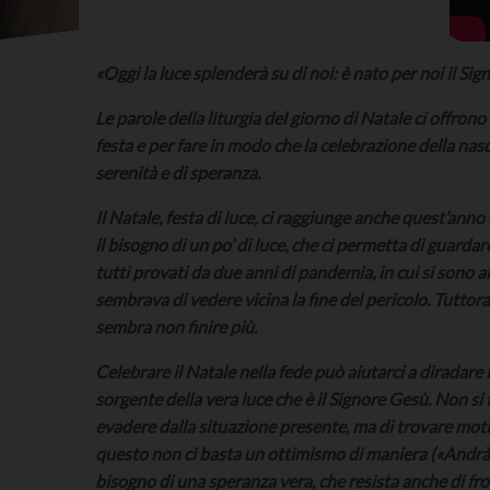
«Oggi la luce splenderà su di noi: è nato per noi il Sig
Le parole della liturgia del giorno di Natale ci offron
festa e per fare in modo che la celebrazione della nasci
serenità e di speranza.
Il Natale, festa di luce, ci raggiunge anche quest’anno
il bisogno di un po’ di luce, che ci permetta di guard
tutti provati da due anni di pandemia, in cui si sono 
sembrava di vedere vicina la fine del pericolo. Tuttor
sembra non finire più.
Celebrare il Natale nella fede può aiutarci a diradare
sorgente della vera luce che è il Signore Gesù. Non si
evadere dalla situazione presente, ma di trovare mot
questo non ci basta un ottimismo di maniera («Andrà t
bisogno di una speranza vera, che resista anche di fro