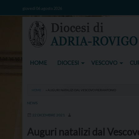
Skip
giovedì 06 agosto 2026
to
content
HOME
DIOCESI
VESCOVO
CUR
HOME
»
AUGURI NATALIZI DAL VESCOVO PIERANTONIO
NEWS
22 DICEMBRE 2021
Auguri natalizi dal Vescov