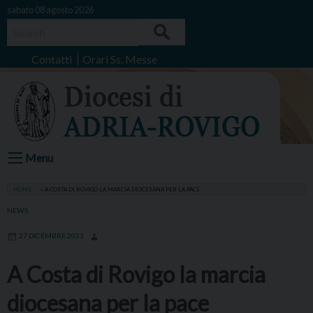
Skip
sabato 08 agosto 2026
to
Search
content
Contatti
Orari Ss. Messe
Menu
HOME
»
A COSTA DI ROVIGO LA MARCIA DIOCESANA PER LA PACE
NEWS
27 DICEMBRE 2021
A Costa di Rovigo la marcia
diocesana per la pace