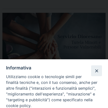
Informativa
Utilizziamo cookie o tecnologie simili per
finalità tecniche e, con il tuo consenso, anche per
altre finalità ("interazioni e funzionalità semplici",
"miglioramento dell'esperienza", "misurazione" e
"targeting e pubblicità") come specificato nella
HOME
DIOCESI
VESCOVO
CURIA VESCOVILE
NEWS
cookie policy.