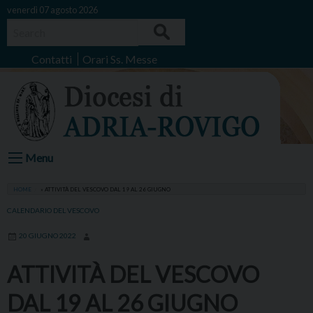
Skip
venerdì 07 agosto 2026
to
Search
content
Contatti
Orari Ss. Messe
Menu
HOME
»
ATTIVITÀ DEL VESCOVO DAL 19 AL 26 GIUGNO
CALENDARIO DEL VESCOVO
20 GIUGNO 2022
ATTIVITÀ DEL VESCOVO
DAL 19 AL 26 GIUGNO