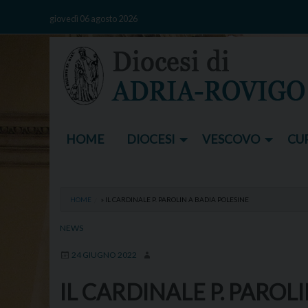
Skip
giovedì 06 agosto 2026
to
content
HOME
DIOCESI
VESCOVO
CUR
HOME
»
IL CARDINALE P. PAROLIN A BADIA POLESINE
NEWS
24 GIUGNO 2022
IL CARDINALE P. PAROL