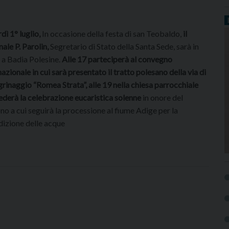
dì 1° luglio,
In occasione della festa di san Teobaldo,
il
nale P. Parolin,
Segretario di Stato della Santa Sede, sarà in
a a Badia Polesine.
Alle 17 parteciperà al convegno
nazionale in cui sarà presentato il tratto polesano della via di
grinaggio “Romea Strata”, alle 19 nella chiesa parrocchiale
ederà la celebrazione eucaristica solenne
in onore del
no a cui seguirà la processione al fiume Adige per la
izione delle acque