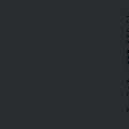
O
E
O
P
I
I
B
0
2
P