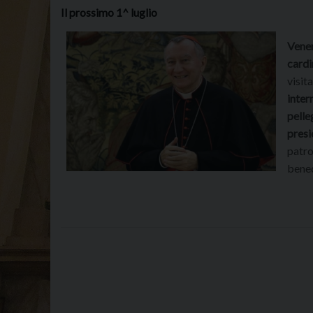
Il prossimo 1^ luglio
Vener
cardi
visit
inter
pelle
presi
patro
bened