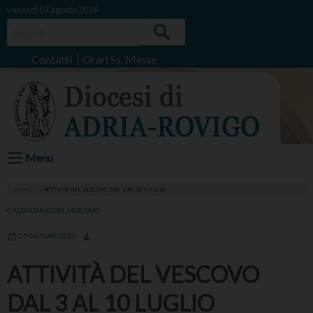
Skip
venerdì 07 agosto 2026
to
Search
content
Contatti
Orari Ss. Messe
Menu
HOME
»
ATTIVITÀ DEL VESCOVO DAL 3 AL 10 LUGLIO
CALENDARIO DEL VESCOVO
29 GIUGNO 2022
ATTIVITÀ DEL VESCOVO
DAL 3 AL 10 LUGLIO