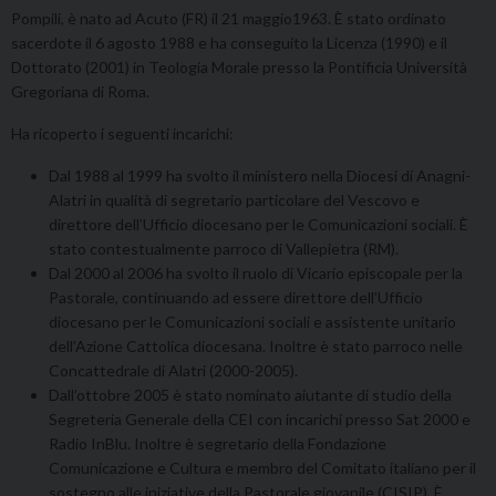
Pompili, è nato ad Acuto (FR) il 21 maggio1963. È stato ordinato
sacerdote il 6 agosto 1988 e ha conseguito la Licenza (1990) e il
Dottorato (2001) in Teologia Morale presso la Pontificia Università
Gregoriana di Roma.
Ha ricoperto i seguenti incarichi:
Dal 1988 al 1999 ha svolto il ministero nella Diocesi di Anagni-
Alatri in qualità di segretario particolare del Vescovo e
direttore dell’Ufficio diocesano per le Comunicazioni sociali. È
stato contestualmente parroco di Vallepietra (RM).
Dal 2000 al 2006 ha svolto il ruolo di Vicario episcopale per la
Pastorale, continuando ad essere direttore dell’Ufficio
diocesano per le Comunicazioni sociali e assistente unitario
dell’Azione Cattolica diocesana. Inoltre è stato parroco nelle
Concattedrale di Alatri (2000-2005).
Dall’ottobre 2005 è stato nominato aiutante di studio della
Segreteria Generale della CEI con incarichi presso Sat 2000 e
Radio InBlu. Inoltre è segretario della Fondazione
Comunicazione e Cultura e membro del Comitato italiano per il
sostegno alle iniziative della Pastorale giovanile (CISIP). È