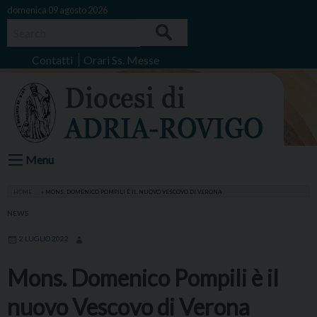
Skip
domenica 09 agosto 2026
to
Search
content
Contatti
Orari Ss. Messe
Menu
HOME
»
MONS. DOMENICO POMPILI È IL NUOVO VESCOVO DI VERONA
NEWS
2 LUGLIO 2022
Mons. Domenico Pompili è il
nuovo Vescovo di Verona