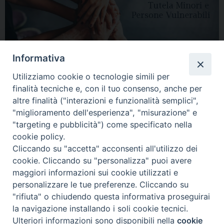
Informativa
Utilizziamo cookie o tecnologie simili per
finalità tecniche e, con il tuo consenso, anche per
altre finalità ("interazioni e funzionalità semplici",
"miglioramento dell'esperienza", "misurazione" e
"targeting e pubblicità") come specificato nella
HOME
DIOCESI
VESCOVO
CURIA VESCOVILE
NEWS
cookie policy.
Cliccando su "accetta" acconsenti all'utilizzo dei
APPUNTAMENTI
CONTATTI
SERVIZIO ANTENATI
cookie. Cliccando su "personalizza" puoi avere
maggiori informazioni sui cookie utilizzati e
Copyright © 2018 - 2021
Diocesi di Adria Rovigo.
All Rights Reserved.
personalizzare le tue preferenze. Cliccando su
"rifiuta" o chiudendo questa informativa proseguirai
la navigazione installando i soli cookie tecnici.
Ulteriori informazioni sono disponibili nella
cookie
Preferenze Cookie