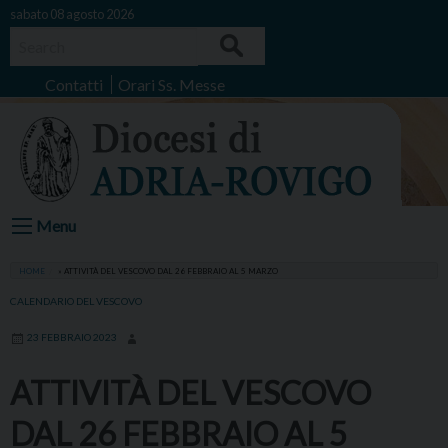
Skip
sabato 08 agosto 2026
to
Search
content
Contatti
Orari Ss. Messe
Menu
HOME
»
ATTIVITÀ DEL VESCOVO DAL 26 FEBBRAIO AL 5 MARZO
CALENDARIO DEL VESCOVO
23 FEBBRAIO 2023
ATTIVITÀ DEL VESCOVO
DAL 26 FEBBRAIO AL 5