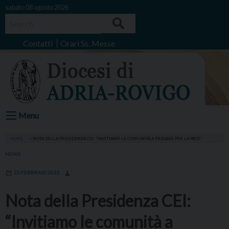
Skip
sabato 08 agosto 2026
to
Search
content
Contatti
Orari Ss. Messe
Menu
HOME
»
NOTA DELLA PRESIDENZA CEI: “INVITIAMO LE COMUNITÀ A PREGARE PER LA PACE”
NEWS
23 FEBBRAIO 2023
Nota della Presidenza CEI:
“Invitiamo le comunità a