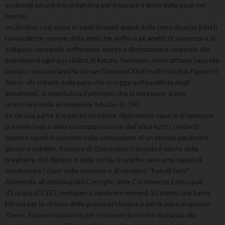
ecclesiali ad unirsi in preghiera per invocare il dono della pace nel
mondo.
In Ucraina, così come in tanti (troppi) angoli della terra risuona infatti
l’assordante rumore delle armi che soffoca gli aneliti di speranza e di
sviluppo, causando sofferenza, morte e distruzione e negando alle
popolazioni ogni possibilità di futuro. Sentiamo come attuale l’appello
lanciato sessant’anni fa da san Giovanni XXIII nell’Enciclica
Pacem in
terris
: «Al criterio della pace che si regge sull’equilibrio degli
armamenti, si sostituisca il principio che la vera pace si può
ricostruire nella vicendevole fiducia» (n. 39).
Se da una parte è urgente un’azione diplomatica capace di spezzare
la sterile logica della contrapposizione, dall’altra tutti i credenti
devono sentirsi coinvolti nella costruzione di un mondo pacificato,
giusto e solidale. Il tempo di Quaresima ci ricorda il valore della
preghiera, del digiuno e della carità, le uniche vere armi capaci di
trasformare i cuori delle persone e di renderci “fratelli tutti”.
Aderendo all’iniziativa del Consiglio delle Conferenze Episcopali
d’Europa (CCEE), invitiamo a celebrare venerdì 10 marzo una Santa
Messa per le vittime della guerra in Ucraina e per la pace in questo
Paese. Sarà un’occasione per rinnovare la nostra vicinanza alla