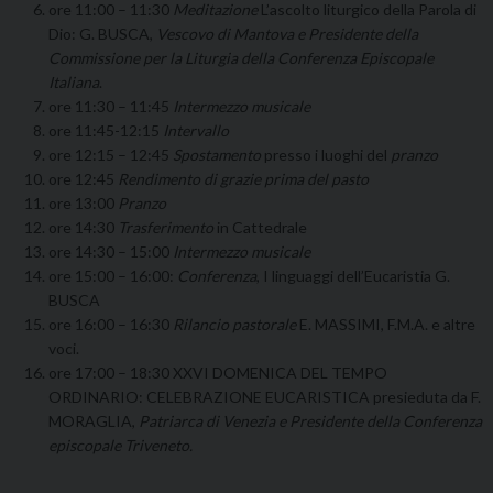
ore 11:00 – 11:30
Meditazione
L’ascolto liturgico della Parola di
Dio: G. BUSCA,
Vescovo di Mantova e Presidente della
Commissione per la Liturgia della Conferenza Episcopale
Italiana
.
ore 11:30 – 11:45
Intermezzo musicale
ore 11:45-12:15
Intervallo
ore 12:15 – 12:45
Spostamento
presso i luoghi del
pranzo
ore 12:45
Rendimento di grazie prima del pasto
ore 13:00
Pranzo
ore 14:30
Trasferimento
in Cattedrale
ore 14:30 – 15:00
Intermezzo musicale
ore 15:00 – 16:00:
Conferenza
, I linguaggi dell’Eucaristia G.
BUSCA
ore 16:00 – 16:30
Rilancio pastorale
E. MASSIMI, F.M.A. e altre
voci.
ore 17:00 – 18:30 XXVI DOMENICA DEL TEMPO
ORDINARIO: CELEBRAZIONE EUCARISTICA presieduta da F.
MORAGLIA,
Patriarca di Venezia e Presidente della Conferenza
episcopale Triveneto.