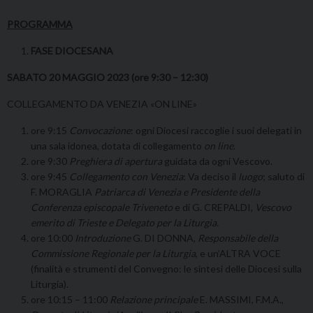
PROGRAMMA
FASE DIOCESANA
SABATO 20 MAGGIO 2023 (ore 9:30 – 12:30)
COLLEGAMENTO DA VENEZIA «ON LINE»
ore 9:15
Convocazione
: ogni Diocesi raccoglie i suoi delegati in
una sala idonea, dotata di collegamento
on line
.
ore 9:30
Preghiera di apertura
guidata da ogni Vescovo.
ore 9:45
Collegamento con Venezia
: Va deciso il
luogo
; saluto di
F. MORAGLIA
Patriarca di Venezia e Presidente della
Conferenza episcopale Triveneto
e di G. CREPALDI,
Vescovo
emerito di Trieste e Delegato per la Liturgia.
ore 10:00
Introduzione
G. DI DONNA,
Responsabile della
Commissione Regionale per la Liturgia
, e un’ALTRA VOCE
(finalità e strumenti del Convegno: le sintesi delle Diocesi sulla
Liturgia).
ore 10:15 – 11:00
Relazione principale
E. MASSIMI, F.M.A.,