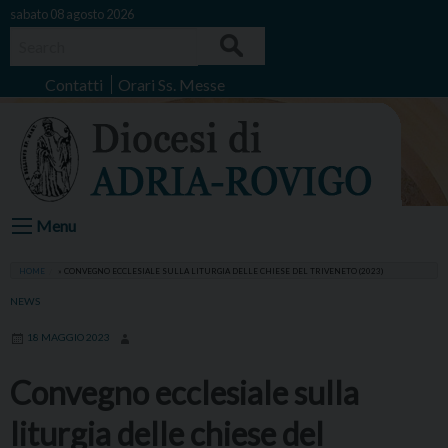
Skip
sabato 08 agosto 2026
to
Search
content
Contatti
Orari Ss. Messe
Menu
HOME
»
CONVEGNO ECCLESIALE SULLA LITURGIA DELLE CHIESE DEL TRIVENETO (2023)
NEWS
18 MAGGIO 2023
Convegno ecclesiale sulla
liturgia delle chiese del