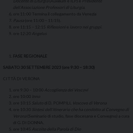
Docente di Liturgia
(Auxilium e ILP) e
Presidente
dell’Associazione Professori di Liturgia
.
ore 11:00 Termina il collegamento da Venezia
Pausa
(ore 11:00 – 11:15).
ore 11:15 – 12:15
Riflessioni
e
lavoro nei gruppi.
ore 12:20
Angelus
FASE REGIONALE
SABATO 30 SETTEMBRE 2023 (ore 9:30 – 18:30)
CITTÀ DI VERONA
ore 9:30 – 10:00
Accoglienza dei Vescovi
ore 10:00
Inno
ore 10:15
Saluto
di D. POMPILI,
Vescovo di Verona
ore 10:30
Sintesi dell’itinerario che ha condotto al Convegno di
Verona
(Seminario di studio, fase diocesana e Convegno) a cura
di G. DI DONNA.
ore 10:45
Ascolto della Parola di Dio