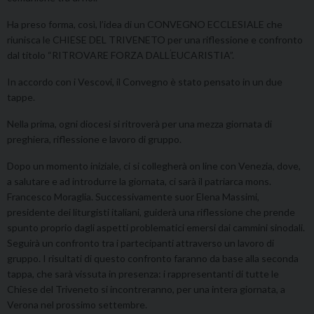
Ha preso forma, così, l’idea di un CONVEGNO ECCLESIALE che
riunisca le CHIESE DEL TRIVENETO per una riflessione e confronto
’
dal titolo “RITROVARE FORZA DALL
EUCARISTIA”.
In accordo con i Vescovi, il Convegno è stato pensato in un due
tappe.
Nella prima, ogni diocesi si ritroverà per una mezza giornata di
preghiera, riflessione e lavoro di gruppo.
Dopo un momento iniziale, ci si collegherà on line con Venezia, dove,
a salutare e ad introdurre la giornata, ci sarà il patriarca mons.
Francesco Moraglia. Successivamente suor Elena Massimi,
presidente dei liturgisti italiani, guiderà una riflessione che prende
spunto proprio dagli aspetti problematici emersi dai cammini sinodali.
Seguirà un confronto tra i partecipanti attraverso un lavoro di
gruppo. I risultati di questo confronto faranno da base alla seconda
tappa, che sarà vissuta in presenza: i rappresentanti di tutte le
Chiese del Triveneto si incontreranno, per una intera giornata, a
Verona nel prossimo settembre.