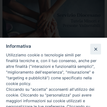
Informativa
Utilizziamo cookie o tecnologie simili per
finalità tecniche e, con il tuo consenso, anche per
altre finalità ("interazioni e funzionalità semplici",
"miglioramento dell'esperienza", "misurazione" e
"targeting e pubblicità") come specificato nella
HOME
DIOCESI
VESCOVO
CURIA VESCOVILE
NEWS
cookie policy.
Cliccando su "accetta" acconsenti all'utilizzo dei
APPUNTAMENTI
CONTATTI
SERVIZIO ANTENATI
cookie. Cliccando su "personalizza" puoi avere
maggiori informazioni sui cookie utilizzati e
Copyright © 2018 - 2021
Diocesi di Adria Rovigo.
All Rights Reserved.
personalizzare le tue preferenze. Cliccando su