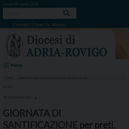
Skip
sabato 08 agosto 2026
to
Search
content
Contatti
Orari Ss. Messe
Menu
HOME
»
GIORNATA DI SANTIFICAZIONE PER PRETI, RELIGIOSI E LAICI
NEWS
11 GIUGNO 2023
GIORNATA DI
SANTIFICAZIONE per preti,