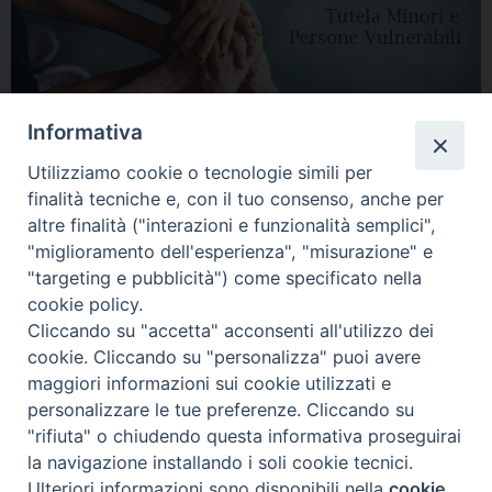
Informativa
Utilizziamo cookie o tecnologie simili per
finalità tecniche e, con il tuo consenso, anche per
altre finalità ("interazioni e funzionalità semplici",
"miglioramento dell'esperienza", "misurazione" e
"targeting e pubblicità") come specificato nella
HOME
DIOCESI
VESCOVO
CURIA VESCOVILE
NEWS
cookie policy.
Cliccando su "accetta" acconsenti all'utilizzo dei
APPUNTAMENTI
CONTATTI
SERVIZIO ANTENATI
cookie. Cliccando su "personalizza" puoi avere
maggiori informazioni sui cookie utilizzati e
Copyright © 2018 - 2021
Diocesi di Adria Rovigo.
All Rights Reserved.
personalizzare le tue preferenze. Cliccando su
"rifiuta" o chiudendo questa informativa proseguirai
la navigazione installando i soli cookie tecnici.
Ulteriori informazioni sono disponibili nella
cookie