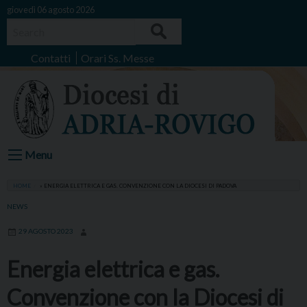
Skip
giovedì 06 agosto 2026
to
Search
content
Contatti
Orari Ss. Messe
Menu
HOME
»
ENERGIA ELETTRICA E GAS. CONVENZIONE CON LA DIOCESI DI PADOVA
NEWS
29 AGOSTO 2023
Energia elettrica e gas.
Convenzione con la Diocesi di