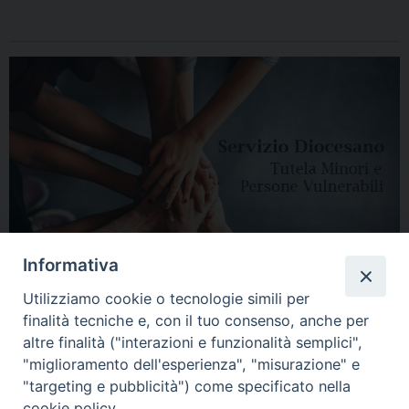
Informativa
Utilizziamo cookie o tecnologie simili per
finalità tecniche e, con il tuo consenso, anche per
altre finalità ("interazioni e funzionalità semplici",
"miglioramento dell'esperienza", "misurazione" e
"targeting e pubblicità") come specificato nella
HOME
DIOCESI
VESCOVO
CURIA VESCOVILE
NEWS
cookie policy.