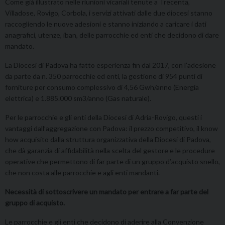
Come già illustrato nelle riunioni vicariali tenute a Trecenta,
Villadose, Rovigo, Corbola, i servizi attivati dalle due diocesi stanno
raccogliendo le nuove adesioni e stanno iniziando a caricare i dati
anagrafici, utenze, iban, delle parrocchie ed enti che decidono di dare
mandato.
La Diocesi di Padova ha fatto esperienza fin dal 2017, con l’adesione
da parte da n. 350 parrocchie ed enti, la gestione di 954 punti di
forniture per consumo complessivo di 4,56 Gwh/anno (Energia
elettrica) e 1.885.000 sm3/anno (Gas naturale).
Per le parrocchie e gli enti della Diocesi di Adria-Rovigo, questi i
vantaggi dall’aggregazione con Padova: il prezzo competitivo, il know
how acquisito dalla struttura organizzativa della Diocesi di Padova,
che dà garanzia di affidabilità nella scelta del gestore e le procedure
operative che permettono di far parte di un gruppo d’acquisto snello,
che non costa alle parrocchie e agli enti mandanti.
Necessità di sottoscrivere un mandato per entrare a far parte del
gruppo di acquisto.
Le parrocchie e gli enti che decidono di aderire alla Convenzione