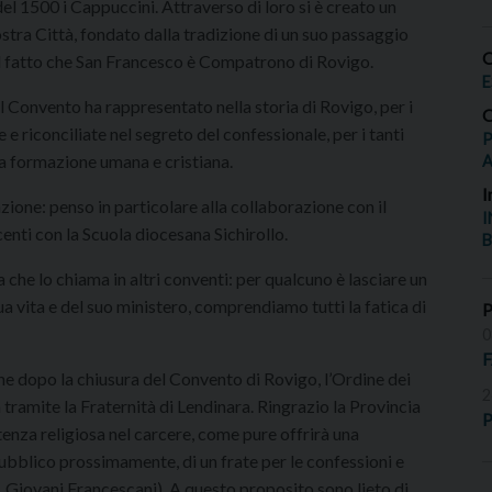
del 1500 i Cappuccini. Attraverso di loro si è creato un
ostra Città, fondato dalla tradizione di un suo passaggio
O
dal fatto che San Francesco è Compatrono di Rovigo.
E
il Convento ha rappresentato nella storia di Rovigo, per i
O
 e riconciliate nel segreto del confessionale, per i tanti
P
na formazione umana e cristiana.
I
azione: penso in particolare alla collaborazione con il
I
enti con la Scuola diocesana Sichirollo.
B
a che lo chiama in altri conventi: per qualcuno è lasciare un
a vita e del suo ministero, comprendiamo tutti la fatica di
0
he dopo la chiusura del Convento di Rovigo, l’Ordine dei
2
tramite la Fraternità di Lendinara. Ringrazio la Provincia
P
tenza religiosa nel carcere, come pure offrirà una
 pubblico prossimamente, di un frate per le confessioni e
e, Giovani Francescani). A questo proposito sono lieto di