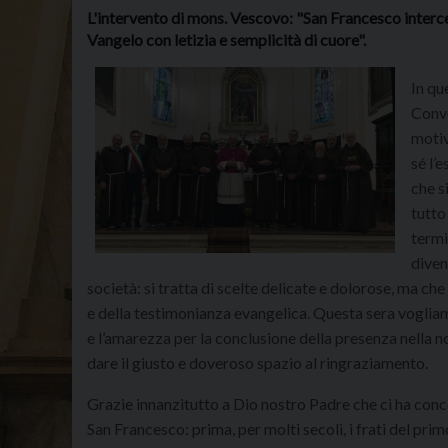
L'intervento di mons. Vescovo: "San Francesco interced
Vangelo con letizia e semplicità di cuore".
In qu
Conve
motiv
sé l’
che s
tutto
termi
diven
società: si tratta di scelte delicate e dolorose, ma ch
e della testimonianza evangelica. Questa sera vogliam
e l’amarezza per la conclusione della presenza nella n
dare il giusto e doveroso spazio al ringraziamento.
Grazie innanzitutto a Dio nostro Padre che ci ha conc
San Francesco: prima, per molti secoli, i frati del pri