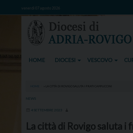
Skip
venerdì 07 agosto 2026
to
content
HOME
DIOCESI
VESCOVO
CUR
HOME
»
LA CITTÀ DI ROVIGO SALUTA I FRATI CAPPUCCINI
NEWS
4 SETTEMBRE 2023
La città di Rovigo saluta i 