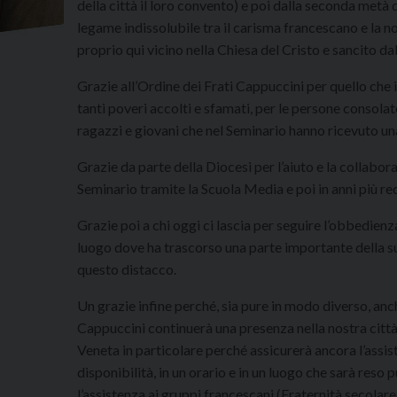
della città il loro convento) e poi dalla seconda metà 
legame indissolubile tra il carisma francescano e la n
proprio qui vicino nella Chiesa del Cristo e sancito 
Grazie all’Ordine dei Frati Cappuccini per quello che 
tanti poveri accolti e sfamati, per le persone consolate
ragazzi e giovani che nel Seminario hanno ricevuto u
Grazie da parte della Diocesi per l’aiuto e la collabor
Seminario tramite la Scuola Media e poi in anni più rec
Grazie poi a chi oggi ci lascia per seguire l’obbedienz
luogo dove ha trascorso una parte importante della su
questo distacco.
Un grazie infine perché, sia pure in modo diverso, anc
Cappuccini continuerà una presenza nella nostra città 
Veneta in particolare perché assicurerà ancora l’assis
disponibilità, in un orario e in un luogo che sarà reso
l’assistenza ai gruppi francescani (Fraternità secolar