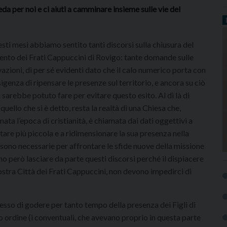
a per noi e ci aiuti a camminare insieme sulle vie del
esti mesi abbiamo sentito tanti discorsi sulla chiusura del
nto dei Frati Cappuccini di Rovigo: tante domande sulle
azioni, di per sé evidenti dato che il calo numerico porta con
esigenza di ripensare le presenze sul territorio, e ancora su ciò
i sarebbe potuto fare per evitare questo esito. Al di là di
 quello che si è detto, resta la realtà di una Chiesa che,
nata l’epoca di cristianità, è chiamata dai dati oggettivi a
tare più piccola e a ridimensionare la sua presenza nella
e sono necessarie per affrontare le sfide nuove della missione
o però lasciare da parte questi discorsi perché il dispiacere
ostra Città dei Frati Cappuccini, non devono impedirci di
esso di godere per tanto tempo della presenza dei Figli di
mo ordine (i conventuali, che avevano proprio in questa parte