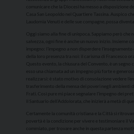
comunicare che la Diocesi ha messo a disposizione dei
Casa San Leopoldo nel Quartiere Tassina. Auspico che 
Laudomia Venuti e delle sue compagne, possa diventar
Oggi siamo alla fine di un’epoca. Sappiamo però che ne
salvezza, ogni fine è anche un nuovo inizio. Insieme con
impegno: l’impegno a non disperdere l’insegnamento e
della loro presenza tra noi: il carisma di Francesco ora 
Questo evento, la chiusura del Convento, è un segno che
esso una chiamata ad un impegno più forte e generoso n
realizzarsi: è stato motivo di consolazione vedere l’en
trasferimento della mensa dei poveri negli ambienti d
Frati. Così pure mi piace segnalare l’impegno dei pret
il Santuario dell’Addolorata, che inizierà a metà di qu
Certamente la comunità cristiana e la Città si ritrova
povertà è la condizione per vivere e testimoniare il V
commiato, per trovare anche in questa partenza motivi