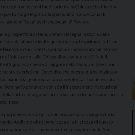
 gruppi francescani l’auditorium e la Chiesa della Piccola
questo luogo legato alla spiritualità francescana di
e la nuova “casa” dei francescani di Rovigo.
lla prospettiva di fede, come ci insegna la storia della
 il grazie allora vi invito questa sera ad esprimere tutti un
 l’esempio che i Frati Cappuccini ci hanno dato nel tempo
è affidato a noi, alla Chiesa diocesana, a tutti i fedeli.
 il Signore ci chiede di leggere nella fede, per trovare in
ella vita cristiana. Devo dire che questo già ha iniziato a
tusiasmo e la generosità con cui i volontari hanno vissuto il
el Seminario portando con sé gli insegnamenti ricevuti dai
i della Città per organizzare un servizio di confessioni presso
esto mese.
no più povere, ma proprio San Francesco ci insegna che la
angelo. Andiamo oltre l’amarezza e la tristezza di questo
 di speranza e di rinnovamento ecclesiale e civile. San