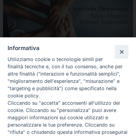
Informativa
Utilizziamo cookie o tecnologie simili per
finalità tecniche e, con il tuo consenso, anche per
altre finalità ("interazioni e funzionalità semplici",
"miglioramento dell'esperienza", "misurazione" e
"targeting e pubblicità") come specificato nella
HOME
DIOCESI
VESCOVO
CURIA VESCOVILE
NEWS
cookie policy.
Cliccando su "accetta" acconsenti all'utilizzo dei
APPUNTAMENTI
CONTATTI
SERVIZIO ANTENATI
cookie. Cliccando su "personalizza" puoi avere
maggiori informazioni sui cookie utilizzati e
Copyright © 2018 - 2021
Diocesi di Adria Rovigo.
All Rights Reserved.
personalizzare le tue preferenze. Cliccando su
"rifiuta" o chiudendo questa informativa proseguirai