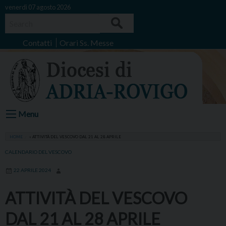
Skip
venerdì 07 agosto 2026
to
Search
content
Contatti
Orari Ss. Messe
Menu
HOME
»
ATTIVITÀ DEL VESCOVO DAL 21 AL 28 APRILE
CALENDARIO DEL VESCOVO
22 APRILE 2024
ATTIVITÀ DEL VESCOVO
DAL 21 AL 28 APRILE