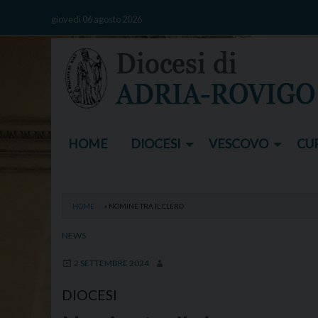
Skip
giovedì 06 agosto 2026
to
content
HOME
DIOCESI
VESCOVO
CUR
HOME
»
NOMINE TRA IL CLERO
NEWS
2 SETTEMBRE 2024
DIOCESI