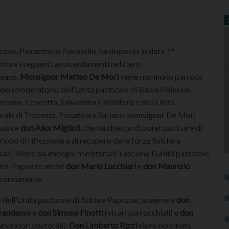
scovo, Pierantonio Pavanello, ha disposto in data 1°
mbre i seguenti avvicendamenti nel clero
sano.
Monsignor Matteo De Mori
viene nominato parroco
lido (moderatore) dell’Unità pastorale di Badia Polesine,
bano, Crocetta, Salvaterra e Villafora e dell’Unità
rale di Trecenta, Pissatola e Sariano. monsignor De Mori
tuisce
don Alex Miglioli,
che ha chiesto di poter usufruire di
riodo di riflessione e di recupero delle forze fisiche e
tuali, libero da impegni ministeriali. Lasciano l’Unità pastorale
dria-Papozze anche
don Mario Lucchiari
e
don Maurizio
rossimamente.
dell’Unità pastorale di Adria e Papozze, assieme a
don
randesso
e
don Simone Finotti
(vicari parrocchiali) e
don
aboratori pastorali).
Don Umberto Rizzi
viene nominato