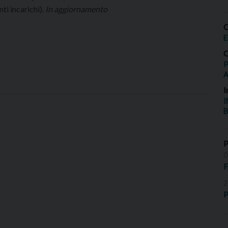
ti incarichi).
In aggiornamento
O
E
O
P
I
I
B
0
2
P