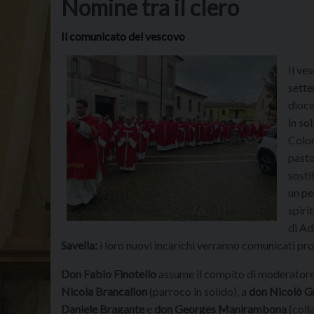
Nomine tra il clero
Il comunicato del vescovo
Il ve
sette
dioce
in so
Colom
pasto
sosti
un pe
spiri
di A
Savella:
i loro nuovi incarichi verranno comunicati p
Don Fabio Finotello
assume il compito di moderatore 
Nicola Brancalion
(parroco in solido), a
don Nicolò G
Daniele Bragante
e
don Georges Manirambona
(coll