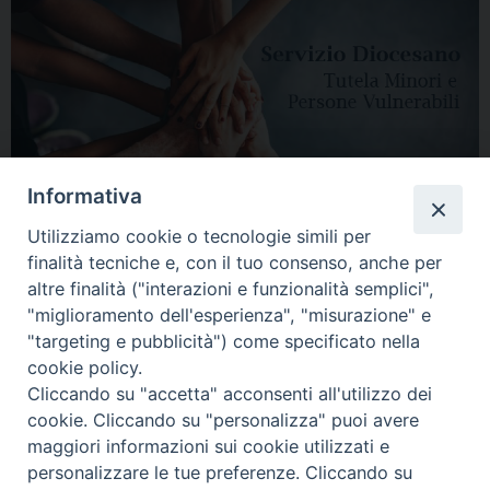
Informativa
Utilizziamo cookie o tecnologie simili per
finalità tecniche e, con il tuo consenso, anche per
altre finalità ("interazioni e funzionalità semplici",
"miglioramento dell'esperienza", "misurazione" e
"targeting e pubblicità") come specificato nella
HOME
DIOCESI
VESCOVO
CURIA VESCOVILE
NEWS
cookie policy.
Cliccando su "accetta" acconsenti all'utilizzo dei
APPUNTAMENTI
CONTATTI
SERVIZIO ANTENATI
cookie. Cliccando su "personalizza" puoi avere
maggiori informazioni sui cookie utilizzati e
Copyright © 2018 - 2021
Diocesi di Adria Rovigo.
All Rights Reserved.
personalizzare le tue preferenze. Cliccando su