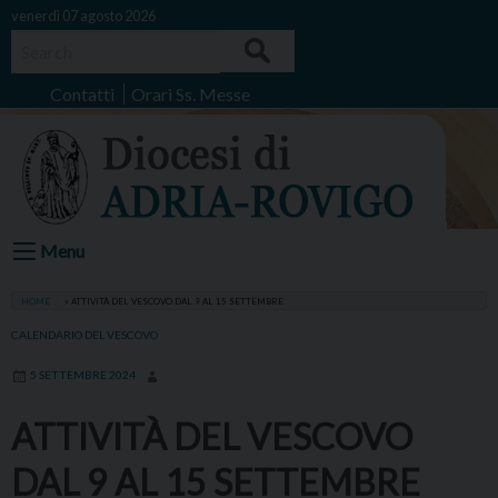
Skip
venerdì 07 agosto 2026
to
Search
content
Contatti
Orari Ss. Messe
Menu
HOME
»
ATTIVITÀ DEL VESCOVO DAL 9 AL 15 SETTEMBRE
CALENDARIO DEL VESCOVO
5 SETTEMBRE 2024
ATTIVITÀ DEL VESCOVO
DAL 9 AL 15 SETTEMBRE