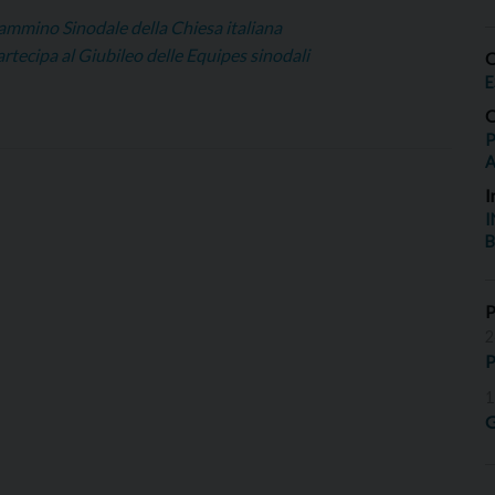
ammino Sinodale della Chiesa italiana
rtecipa al Giubileo delle Equipes sinodali
O
E
O
P
I
I
B
2
P
1
G