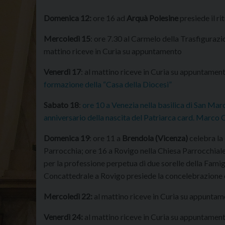
Domenica 12:
ore 16 ad
Arquà Polesine
presiede il ri
Mercoledì 15
: ore 7.30 al Carmelo della Trasfigurazio
mattino riceve in Curia su appuntamento
Venerdì 17
: al mattino riceve in Curia su appuntamen
formazione della “Casa della Diocesi”
Sabato 18
:
ore 10 a Venezia nella basilica di San Mar
anniversario della nascita del Patriarca card. Marco 
Domenica 19
: ore 11 a
Brendola (Vicenza)
celebra la 
Parrocchia; ore 16 a Rovigo nella Chiesa Parrocchial
per la professione perpetua di due sorelle della Fami
Concattedrale a Rovigo presiede la concelebrazione euc
Mercoledì 22:
al mattino riceve in Curia su appunta
Venerdì 24:
al mattino riceve in Curia su appuntamen