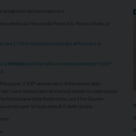
to di ingresso del nuovo parroco
ne celebra la Messa nella Festa di S. Teresa d’Avila; al
to;
ore 17.45 in Seminario partecipa all’incontro di
co a
Venezia
partecipa alla concelebrazione per il 100°
Cé
Messa per il 100° anniversario dell’erezione della
e del Cuore Immacolato di Maria presiede la celebrazione
glia Missionaria della Redenzione; ore 19 in Duomo-
aristica per la Festa della B.V. delle Grazie.
mento
to