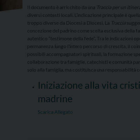
Il documento è arricchito da una
Traccia per un itiner
diversi contesti locali. L’indicazione principale è que
troppo diverse da Diocesi a Diocesi. La
Traccia
sugger
concezione del padrino come scelta esclusiva della f
autentico “testimone della fede”. Tra le indicazioni ope
permanenza lungo l’intero percorso di crescita, il coi
possibili accompagnatori spirituali, la formazione sp
collaborazione tra famiglie, catechisti e comunità parr
solo alla famiglia, ma costituisca una responsabilità c
Iniziazione alla vita cris
madrine
Scarica Allegato