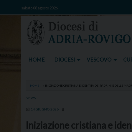
Skip
sabato 08 agosto 2026
to
content
HOME
DIOCESI
VESCOVO
CUR
HOME
»
INIZIAZIONE CRISTIANA E IDENTITÀ DEI PADRINI E DELLE MAD
NEWS
14 GIUGNO 2026
Iniziazione cristiana e iden