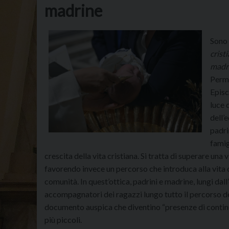
madrine
Sono 
crist
madr
Perma
Episco
luce 
dell’
padri
famig
crescita della vita cristiana. Si tratta di superare una
favorendo invece un percorso che introduca alla vita c
comunità. In quest’ottica, padrini e madrine, lungi dal
accompagnatori dei ragazzi lungo tutto il percorso del
documento auspica che diventino “presenze di continui
più piccoli.