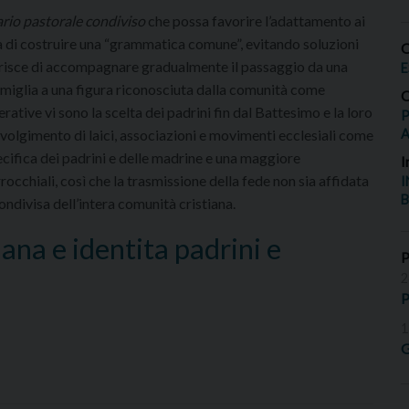
ario pastorale condiviso
che possa favorire l’adattamento ai
lla di costruire una “grammatica comune”, evitando soluzioni
O
isce di accompagnare gradualmente il passaggio da una
E
amiglia a una figura riconosciuta dalla comunità come
O
rative vi sono la scelta dei padrini fin dal Battesimo e la loro
P
nvolgimento di laici, associazioni e movimenti ecclesiali come
ecifica dei padrini e delle madrine e una maggiore
I
occhiali, così che la trasmissione della fede non sia affidata
I
B
ondivisa dell’intera comunità cristiana.
tiana e identita padrini e
2
P
1
G