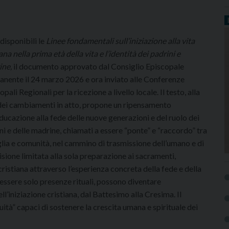
disponibili le
Linee fondamentali sull’iniziazione alla vita
iana nella prima età della vita e l’identità dei padrini e
ine,
il documento approvato dal Consiglio Episcopale
nente il 24 marzo 2026 e ora inviato alle Conferenze
pali Regionali per la ricezione a livello locale. Il testo, alla
dei cambiamenti in atto, propone un ripensamento
educazione alla fede delle nuove generazioni e del ruolo dei
ni e delle madrine, chiamati a essere “ponte” e “raccordo” tra
lia e comunità, nel cammino di trasmissione dell’umano e di
 visione limitata alla sola preparazione ai sacramenti,
ristiana attraverso l’esperienza concreta della fede e della
l’essere solo presenze rituali, possono diventare
l’iniziazione cristiana, dal Battesimo alla Cresima. Il
tà” capaci di sostenere la crescita umana e spirituale dei