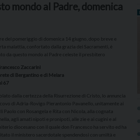
sto mondo al Padre, domenica
tre del pomeriggio di domenica 14 giugno, dopo breve e
rta malattia, confortato dalla grazia dei Sacramenti, è
to da questo mondo al Padre celeste il presbitero
rancesco Zaccarini
rete di Bergantino e di Melara
ni 67
lato dalla certezza della Risurrezione di Cristo, lo annuncia
scovo di Adria-Rovigo Pierantonio Pavanello, unitamente ai
lli Paolo con Rosangela e Rita con Nicola, alla cognata
lla, agli amati nipoti e pronipoti, alle zie e ai cugini e al
iterio diocesano con il quale don Francesco ha servito ed ha
itato il ministero sacerdotale spendendosi con umiltà e