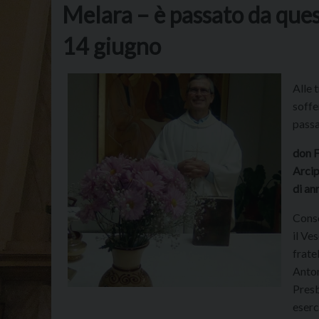
Melara – è passato da que
14 giugno
Alle 
soffe
passa
don F
Arcip
di an
Conso
il Ve
frate
Antone
Presb
eserc