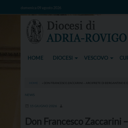
Skip
domenica 09 agosto 2026
to
content
HOME
DIOCESI
VESCOVO
CUR
HOME
»
DON FRANCESCO ZACCARINI – ARCIPRETE DI BERGANTINO E 
NEWS
15 GIUGNO 2026
Don Francesco Zaccarini – 