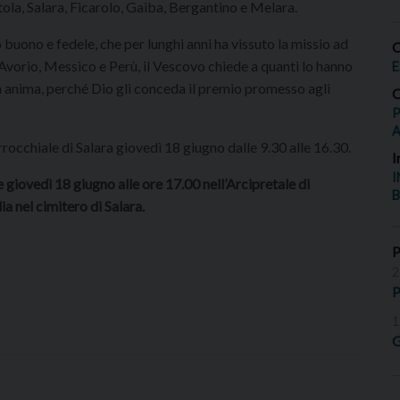
ola, Salara, Ficarolo, Gaiba, Bergantino e Melara.
 buono e fedele, che per lunghi anni ha vissuto la missio ad
O
d’Avorio, Messico e Perù, il Vescovo chiede a quanti lo hanno
E
ua anima, perché Dio gli conceda il premio promesso agli
O
P
occhiale di Salara giovedì 18 giugno dalle 9.30 alle 16.30.
I
I
giovedì 18 giugno alle ore 17.00 nell’Arcipretale di
B
a nel cimitero di Salara.
2
P
1
G