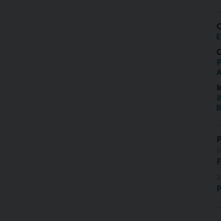
O
E
O
P
I
I
B
0
2
P