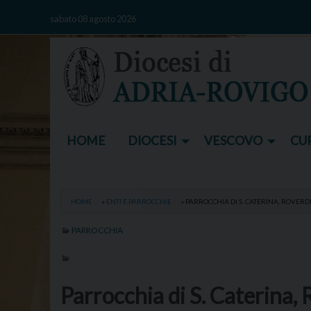
Skip
sabato 08 agosto 2026
to
content
HOME
DIOCESI
VESCOVO
CUR
HOME
»
ENTI E PARROCCHIE
»
PARROCCHIA DI S. CATERINA, ROVERD
PARROCCHIA
Parrocchia di S. Caterina,