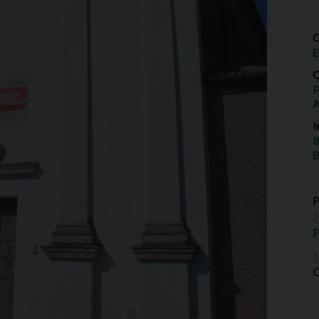
O
E
O
P
I
I
B
2
P
1
G