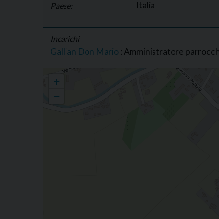
Italia
Paese:
Incarichi
Gallian Don Mario
: Amministratore parrocch
Parrocchia di S. Caterina, Roverdicrè
+
−