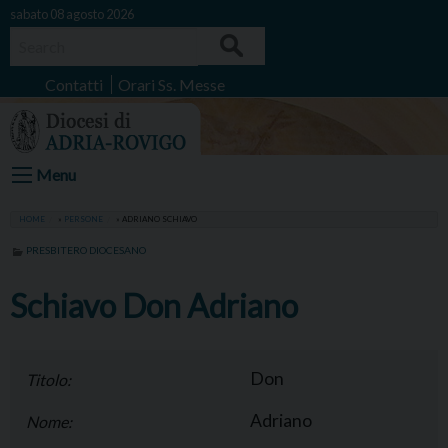
Skip
sabato 08 agosto 2026
to
Search
content
Contatti
Orari Ss. Messe
Menu
HOME
»
PERSONE
»
ADRIANO SCHIAVO
PRESBITERO DIOCESANO
Schiavo Don Adriano
Don
Titolo:
Adriano
Nome: