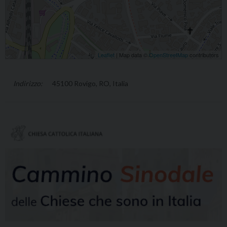
Leaflet
| Map data ©
OpenStreetMap
contributors
45100 Rovigo, RO, Italia