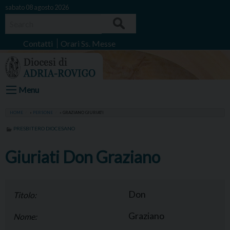
Skip
sabato 08 agosto 2026
to
Search
content
Contatti
Orari Ss. Messe
Menu
HOME
»
PERSONE
»
GRAZIANO GIURIATI
PRESBITERO DIOCESANO
Giuriati Don Graziano
Don
Titolo:
Graziano
Nome: