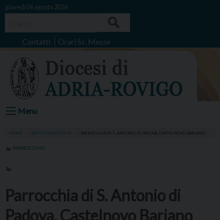
Skip
giovedì 06 agosto 2026
to
Search
content
Contatti
Orari Ss. Messe
Menu
HOME
»
ENTI E PARROCCHIE
»
PARROCCHIA DI S. ANTONIO DI PADOVA, CASTELNOVO BARIANO
PARROCCHIA
Parrocchia di S. Antonio di
Padova, Castelnovo Bariano