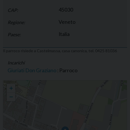
45030
CAP:
Veneto
Regione:
Italia
Paese:
Il parroco risiede a Castelmassa, casa canonica, tel. 0425 81036
Incarichi
Giuriati Don Graziano
: Parroco
Parrocchia di S. Antonio di Padova, Castelnovo Bariano
+
−