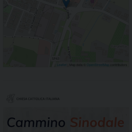
Leaflet
| Map data ©
OpenStreetMap
contributors