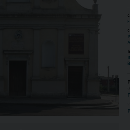
O
E
O
P
I
I
B
0
2
P