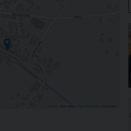
Leaflet
| Map data ©
OpenStreetMap
contributors