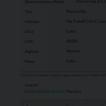
Parrocchia di S.
Denominazione ufficiale:
Parrocchia
Tipo:
Via Fratelli Cervi, Cav
Indirizzo:
Lusia
Città:
45020
CAP:
Veneto
Regione:
Italia
Paese:
Il
parroco
risiede a Lusia, casa canonica, tel. 0425 6
Incarichi
Schibuola Don Enrico
: Parroco
Parrocchia di S. Lorenzo, Cavazzana
+