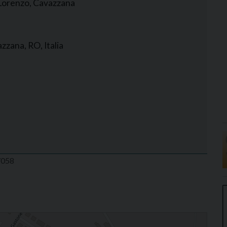
 Lorenzo, Cavazzana
azzana, RO, Italia
07058