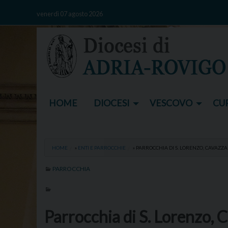
Skip
venerdì 07 agosto 2026
to
content
HOME
DIOCESI
VESCOVO
CUR
HOME
»
ENTI E PARROCCHIE
»
PARROCCHIA DI S. LORENZO, CAVAZZ
PARROCCHIA
Parrocchia di S. Lorenzo,