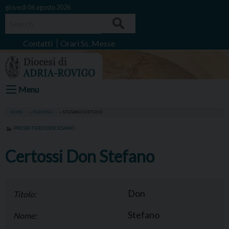
Skip
giovedì 06 agosto 2026
to
Search
content
Contatti
Orari Ss. Messe
Menu
HOME
»
PERSONE
»
STEFANO CERTOSSI
PRESBITERO DIOCESANO
Certossi Don Stefano
Don
Titolo:
Stefano
Nome: