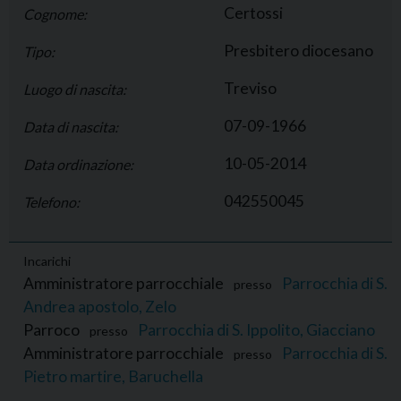
Certossi
Cognome:
Presbitero diocesano
Tipo:
Treviso
Luogo di nascita:
07-09-1966
Data di nascita:
10-05-2014
Data ordinazione:
042550045
Telefono:
Incarichi
Amministratore parrocchiale
Parrocchia di S.
presso
Andrea apostolo, Zelo
Parroco
Parrocchia di S. Ippolito, Giacciano
presso
Amministratore parrocchiale
Parrocchia di S.
presso
Pietro martire, Baruchella