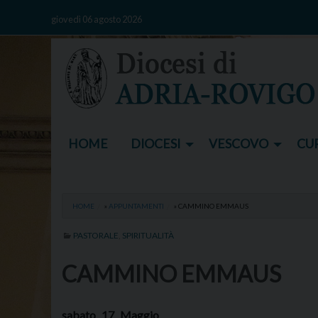
Skip
giovedì 06 agosto 2026
to
content
HOME
DIOCESI
VESCOVO
CUR
HOME
»
APPUNTAMENTI
»
CAMMINO EMMAUS
PASTORALE
,
SPIRITUALITÀ
CAMMINO EMMAUS
sabato
17
Maggio