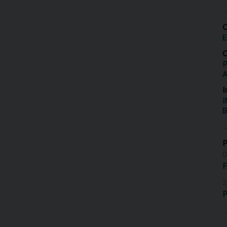
O
E
O
P
I
I
B
0
2
P